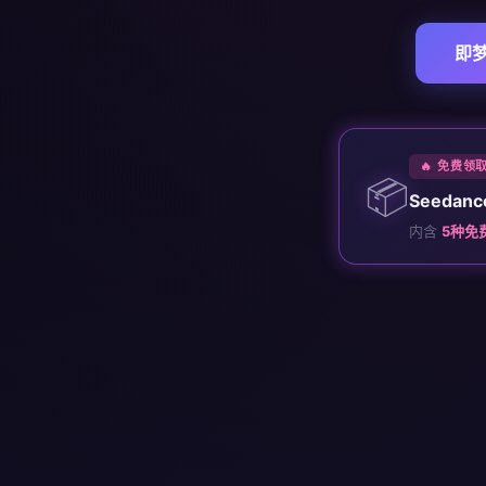
即梦
🔥 免费领
📦
Seedan
内含
5种免费