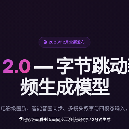
🎬 2026年2月全新发布
 2.0
— 字节跳动
频生成模型
080p至2K电影级画质、智能音画同步、多镜头叙事与四模态输
🎥
🔊
🎞️
⚡
电影级画质
音画同步
多镜头叙事
2分钟生成