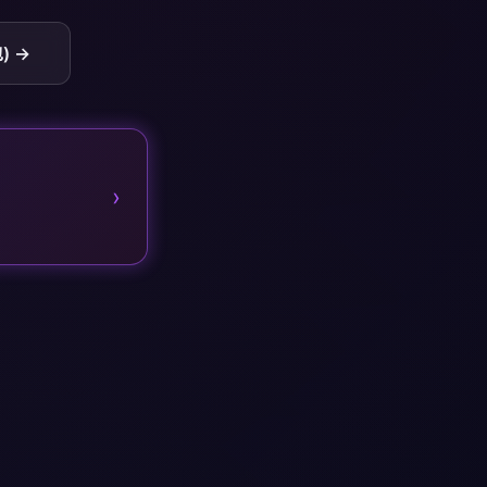
) →
›