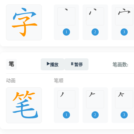
1
2
3
笔
▶️
⏸️
播放
暂停
笔画数:
动画
笔顺
1
2
3