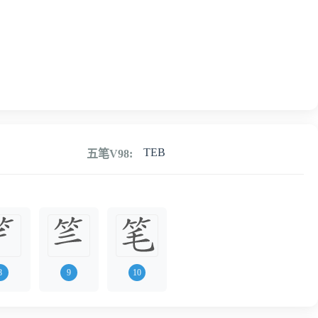
TEB
五笔V98:
8
9
10