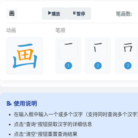
画
▶️
⏸️
播放
暂停
笔画数:
动画
笔顺
1
2
3
📝 使用说明
在输入框中输入一个或多个汉字（支持同时查询多个汉字
点击"查询"按钮获取汉字的详细信息
点击"清空"按钮重置查询结果