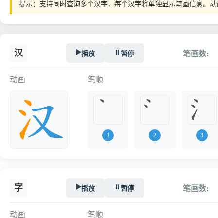
提示：支持同时查询多个汉字，每个汉字将单独显示笔画信息。动
汉
▶️
⏸️
播放
暂停
笔画数:
动画
笔顺
1
2
3
字
▶️
⏸️
播放
暂停
笔画数:
动画
笔顺