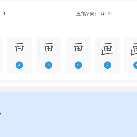
8
GLBJ
五笔V86:
4
5
6
7
）