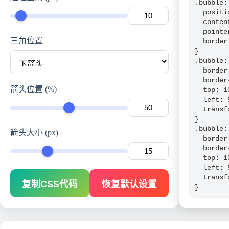
.bubble:
  positi
  conten
  pointe
三角位置
  border
}

.bubble:
  border
  border
箭头位置 (%)
  top: 10
  left: 5
  transf
}

.bubble:
箭头大小 (px)
  border
  border
  top: 10
  left: 5
  transf
复制CSS代码
恢复默认设置
}