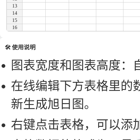
13
13
14
14
15
15
16
16
17
17
18
18
🛠️ 使用说明
图表宽度和图表高度：
在线编辑下方表格里的
新生成旭日图。
右键点击表格，可以添