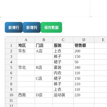
新增行
新增列
保存数据
A
A
B
B
C
C
D
D
E
E
1
1
地区
门店
服装
销售额
2
2
华东
A店
上衣
200
3
3
裤子
150
4
4
裙子
50
5
5
华北
B店
童装
180
6
6
内衣
110
7
7
C店
裙子
150
8
8
裤子
210
9
9
上衣
110
10
10
西南
D店
运动装
220
11
11
12
12