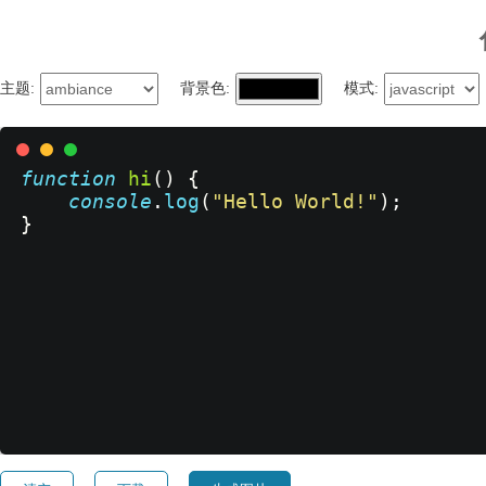
主题:
背景色:
模式:
function
hi
(
)
{
console
.
log
(
"Hello World!"
)
;
}