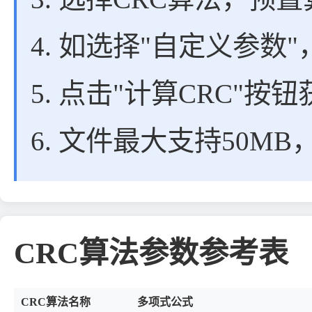
4. 如选择"自定义参数
5. 点击"计算CRC"按
6. 文件最大支持50M
CRC算法参数参考表
CRC算法名称
多项式公式