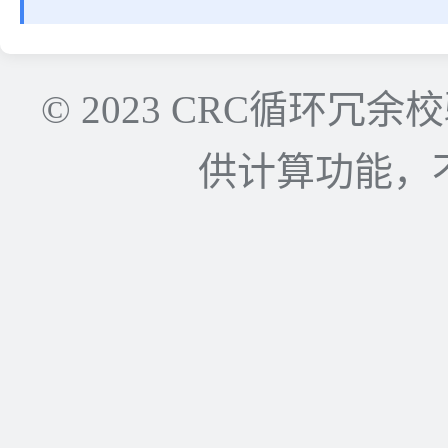
© 2023 CRC循环冗
供计算功能，