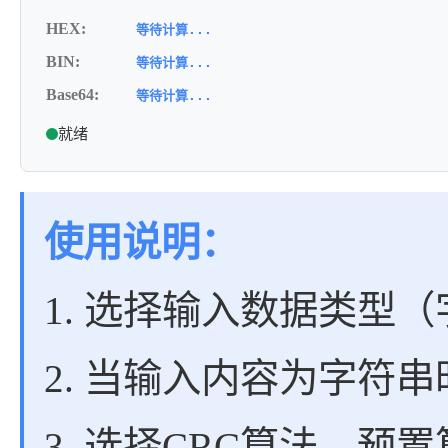
HEX:
等待计算...
BIN:
等待计算...
Base64:
等待计算...
就绪
使用说明：
1. 选择输入数据类型（
2. 当输入内容为字符
3. 选择CRC算法，