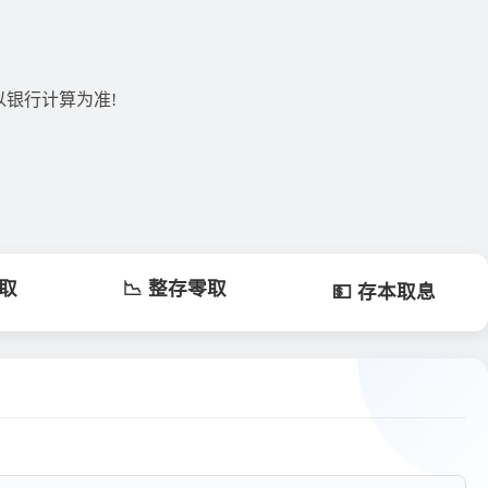
银行计算为准!
整取
📉 整存零取
💵 存本取息