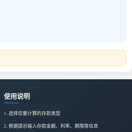
使用说明
1. 选择您要计算的存款类型
2. 根据提示输入存款金额、利率、期限等信息