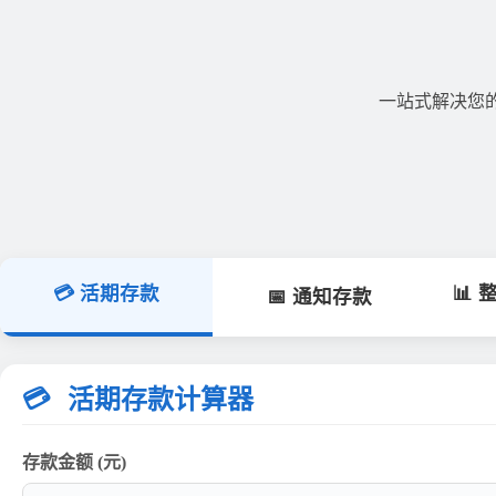
一站式解决您
💳 活期存款
📊 
📅 通知存款
💳
活期存款计算器
存款金额 (元)