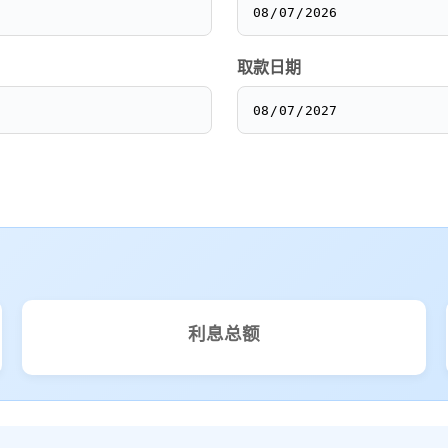
取款日期
利息总额