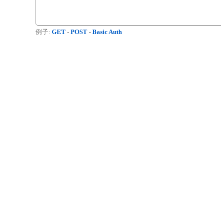
例子:
GET
-
POST
-
Basic Auth