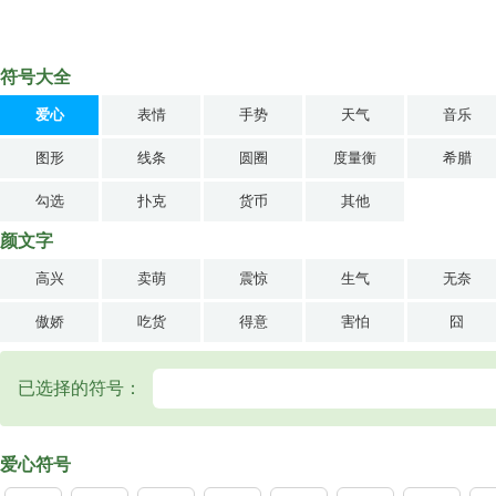
符号大全
爱心
表情
手势
天气
音乐
图形
线条
圆圈
度量衡
希腊
勾选
扑克
货币
其他
颜文字
高兴
卖萌
震惊
生气
无奈
傲娇
吃货
得意
害怕
囧
已选择的符号：
爱心符号