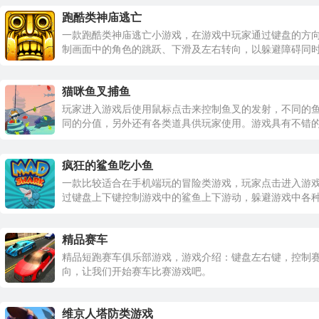
跑酷类神庙逃亡
一款跑酷类神庙逃亡小游戏，在游戏中玩家通过键盘的方
制画面中的角色的跳跃、下滑及左右转向，以躲避障碍同
途中的宝石。是一款很经典的跑酷类在线小游戏。
猫咪鱼叉捕鱼
玩家进入游戏后使用鼠标点击来控制鱼叉的发射，不同的
同的分值，另外还有各类道具供玩家使用。游戏具有不错
性与益智性。
疯狂的鲨鱼吃小鱼
一款比较适合在手机端玩的冒险类游戏，玩家点击进入游
过键盘上下键控制游戏中的鲨鱼上下游动，躲避游戏中各
与水雷袭击的同时吃掉尽可能多的小鱼。
精品赛车
精品短跑赛车俱乐部游戏，游戏介绍：键盘左右键，控制
向，让我们开始赛车比赛游戏吧。
维京人塔防类游戏