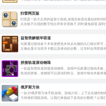
家每次走出出口之后即可进入下一关，同时会记录下玩家
步数与过关数。
扫雷网页版
扫雷是一款大众类的益智小游戏,游戏目标是在最短的时间
点击格子出现的数字找出所有非雷格子,同时避免踩雷,踩到
即全盘皆输。
益智类解锁华容道
玩家通过移动各个木块使橙色木块从右侧的出口移出即可
左侧会显示当前关卡数以及移动的步数，过关时会用星级
同样也是《最强大脑》中的常见游戏。
拼接轨道滚动钢珠
一款益智类轨道拼接滚动钢珠。游戏中玩家通过拖动木板
轨道的拼接，使钢珠可以滚动到终点。游戏中移动木板有
数的限制，并且玩家需要在右侧进度倒计时结束前完成轨
接。
俄罗斯方块
一款3D俄罗斯方块手机游戏。游戏介绍：上下左右键控制
方块堆积消除游戏。让我们来挑战下多高的分数呢？让我
来游戏中刷新你的新纪录，消除更多的方块吧！