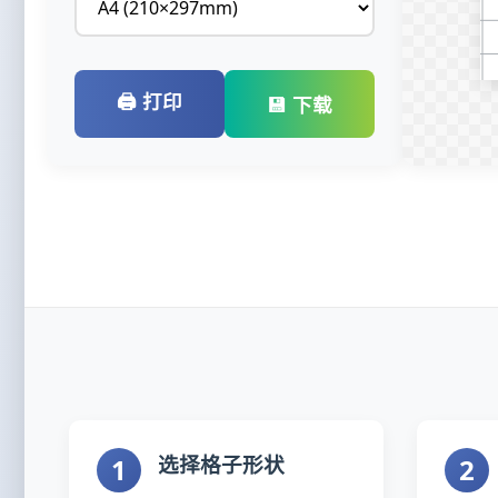
🖨️ 打印
💾 下载
选择格子形状