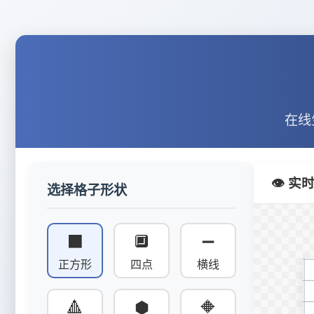
在线
👁️ 
选择格子形状
⬛
🔲
➖
正方形
四点
横线
🔺
⬢
🔶