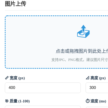
图片上传
📤
点击或拖拽图片到此处上
支持JPG、PNG格式，建议图片尺
📏 宽度 (px)
📐 高度 (px)
🎯 质量 (1-100)
⏱️ 速度 (ms)