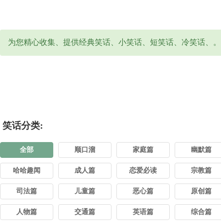
为您精心收集、提供经典笑话、小笑话、短笑话、冷笑话、。
笑话分类:
全部
顺口溜
家庭篇
幽默篇
哈哈趣闻
成人篇
恋爱必读
宗教篇
司法篇
儿童篇
恶心篇
原创篇
人物篇
交通篇
英语篇
综合篇