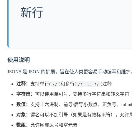
新行
使用说明
JSON5 是 JSON 的扩展，旨在使人类更容易手动编写和
注释：
支持单行(
)和多行(
)注释
//
/* ... */
字符串：
可以使用单引号，支持多行字符串和转义字符
数值：
支持十六进制、前导/后导小数点、正负号、Infinit
对象：
键名可以不加引号（如果是有效标识符），允许
数组：
允许尾部逗号和空元素