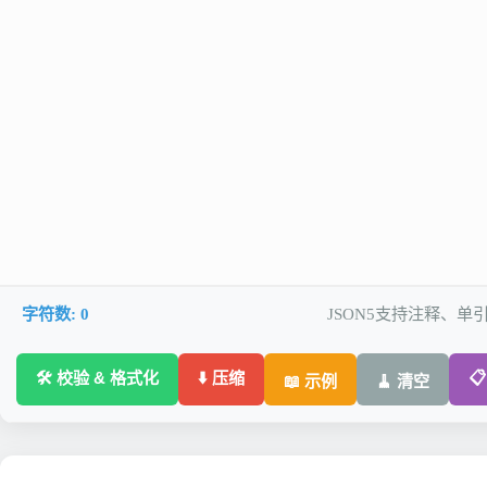
字符数:
0
JSON5支持注释、
🛠️ 校验 & 格式化
⬇️ 压缩

📖 示例
🧹 清空