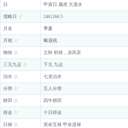
日
甲寅日 属虎 大溪水
儒略日
2461260.5
?
月名
季夏
月相
蛾眉残
?
物候
立秋 初候，凉风至
?
三元九运
下元 九运
?
治水
七龙治水
?
分饼
五人分饼
?
耕田
四牛耕田
?
得金
十日得金
?
日禄
寅命互禄 甲命进禄
?