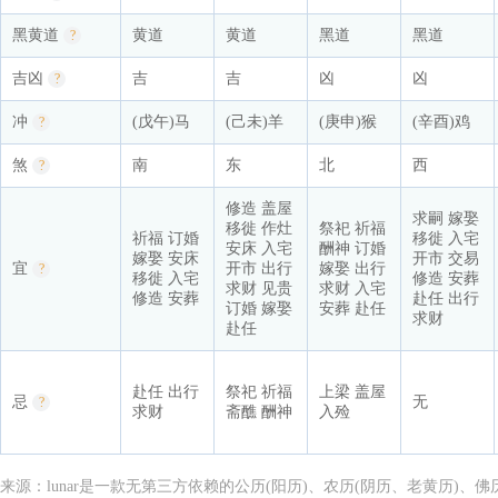
黑黄道
黄道
黄道
黑道
黑道
?
吉凶
吉
吉
凶
凶
?
冲
(戊午)马
(己未)羊
(庚申)猴
(辛酉)鸡
?
煞
南
东
北
西
?
修造 盖屋
求嗣 嫁娶
移徙 作灶
祭祀 祈福
祈福 订婚
移徙 入宅
安床 入宅
酬神 订婚
嫁娶 安床
开市 交易
宜
开市 出行
嫁娶 出行
?
移徙 入宅
修造 安葬
求财 见贵
求财 入宅
修造 安葬
赴任 出行
订婚 嫁娶
安葬 赴任
求财
赴任
赴任 出行
祭祀 祈福
上梁 盖屋
忌
无
?
求财
斋醮 酬神
入殓
来源：lunar是一款无第三方依赖的公历(阳历)、农历(阴历、老黄历)、佛历和道历工具。github