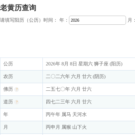
老黄历查询
请填写阳历（公历）时间：
年：
月
公历
2026年 8月 8日 星期六 狮子座 (阳历)
农历
二〇二六年 六月 廿六 (阴历)
佛历
二五七〇年 六月 廿六
?
道历
四七二三年 六月 廿六
?
年
丙午年 属马 天河水
月
丙申月 属猴 山下火