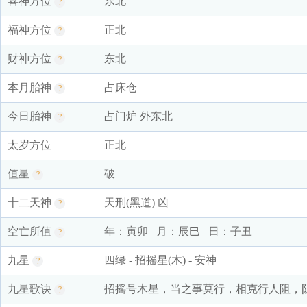
喜神方位
东北
?
福神方位
正北
?
财神方位
东北
?
本月胎神
占床仓
?
今日胎神
占门炉 外东北
?
太岁方位
正北
值星
破
?
十二天神
天刑(黑道) 凶
?
空亡所值
年：寅卯 月：辰巳 日：子丑
?
九星
四绿 - 招摇星(木) - 安神
?
九星歌诀
招摇号木星，当之事莫行，相克行人阻，
?