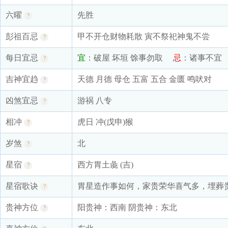
六曜
先胜
?
彭祖百忌
甲不开仓财物耗散 寅不祭祀神鬼不尝
?
每日宜忌
宜
：破屋 坏垣 馀事勿取
忌
：诸事不宜
?
吉神宜趋
天德 月德 母仓 五富 五合 金匮 鸣吠对
?
凶煞宜忌
游祸 八专
?
相冲
虎日 冲(戊申)猴
?
岁煞
北
?
星宿
西方胃土彘 (吉)
?
星宿歌诀
胃星造作事如何，家贵荣华喜气多，埋葬
?
贵神方位
阳贵神：西南 阴贵神：东北
?