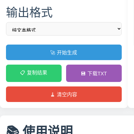
输出格式
🚀 开始生成
📋 复制结果
💾 下载TXT
🧹 清空内容
📚 使用说明