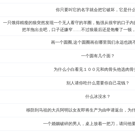
你只要叫它的名字就会把它破坏，它是什
一只饿得精瘦的狼突然发现一个无人看守的羊圈，勉强从很窄的口子内
把羊拖出去吧，口子还嫌窄……不过狼最后还是饱餐了一顿
画一个圆圈,这个圆圈画在哪里我们永远也跳
一个圆有几个面？
为什么小白看见１００元和肉骨头他选肉骨
别人请你吃什么需要你自己花钱？
什么冰没水？
移防到马祖的大兵阿明以女友即将生产为由申请返台，为
一个婚姻破碎的男人，桌上放着一把刀，请问他