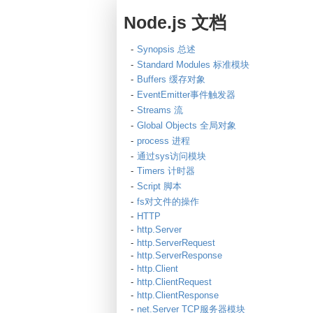
Node.js 文档
Synopsis 总述
Standard Modules 标准模块
Buffers 缓存对象
EventEmitter事件触发器
Streams 流
Global Objects 全局对象
process 进程
通过sys访问模块
Timers 计时器
Script 脚本
fs对文件的操作
HTTP
http.Server
http.ServerRequest
http.ServerResponse
http.Client
http.ClientRequest
http.ClientResponse
net.Server TCP服务器模块