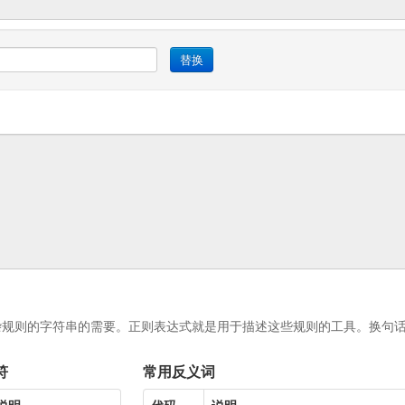
替换
杂规则的字符串的需要。正则表达式就是用于描述这些规则的工具。换句
符
常用反义词