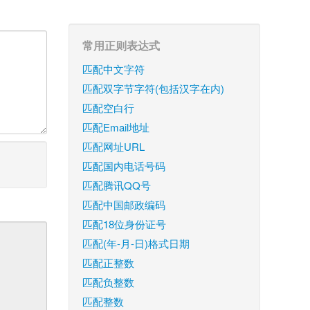
常用正则表达式
匹配中文字符
匹配双字节字符(包括汉字在内)
匹配空白行
匹配Email地址
匹配网址URL
匹配国内电话号码
匹配腾讯QQ号
匹配中国邮政编码
匹配18位身份证号
匹配(年-月-日)格式日期
匹配正整数
匹配负整数
匹配整数