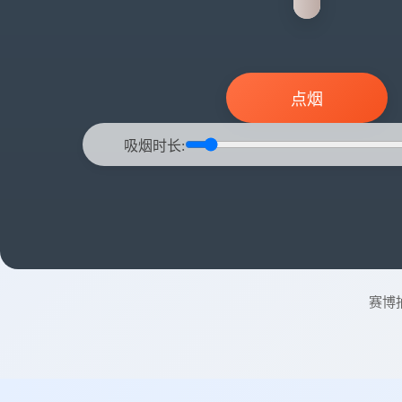
点烟
吸烟时长:
赛博