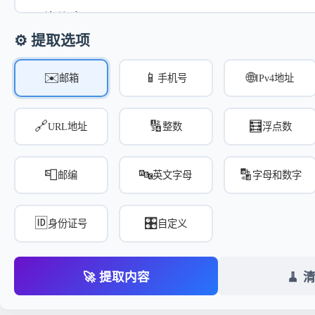
⚙️ 提取选项
✉️
📱
🌐
邮箱
手机号
IPv4地址
🔗
🔢
🧮
URL地址
整数
浮点数
📮
🔤
🔡
邮编
英文字母
字母和数字
🆔
🎛️
身份证号
自定义
🚀 提取内容
🧹