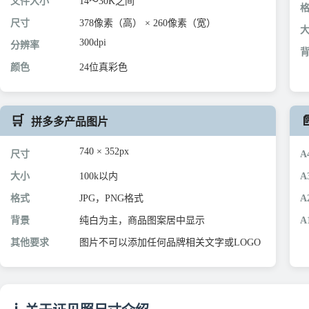
文件大小
14～30K之间
尺寸
378像素（高） × 260像素（宽）
300dpi
分辨率
颜色
24位真彩色
🛒

拼多多产品图片
740 × 352px
尺寸
A
大小
100k以内
A
格式
JPG，PNG格式
A
背景
纯白为主，商品图案居中显示
A
其他要求
图片不可以添加任何品牌相关文字或LOGO