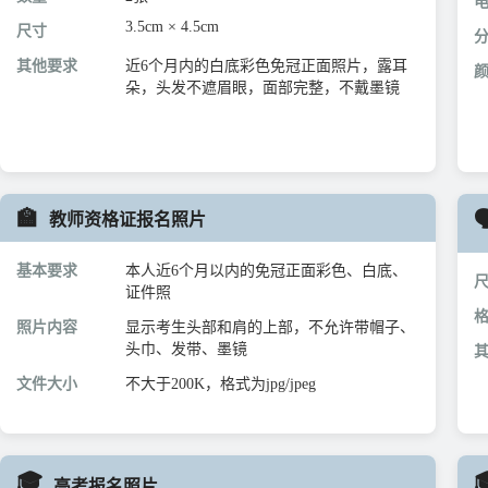
3.5cm × 4.5cm
尺寸
其他要求
近6个月内的白底彩色免冠正面照片，露耳
朵，头发不遮眉眼，面部完整，不戴墨镜
🏫

教师资格证报名照片
基本要求
本人近6个月以内的免冠正面彩色、白底、
证件照
照片内容
显示考生头部和肩的上部，不允许带帽子、
头巾、发带、墨镜
文件大小
不大于200K，格式为jpg/jpeg
🎓

高考报名照片