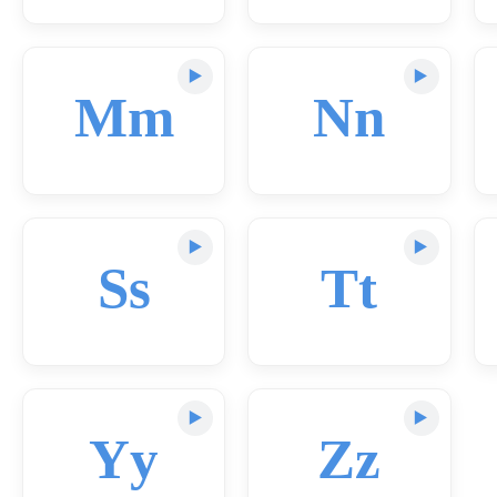
▶️
▶️
Mm
Nn
▶️
▶️
Ss
Tt
▶️
▶️
Yy
Zz