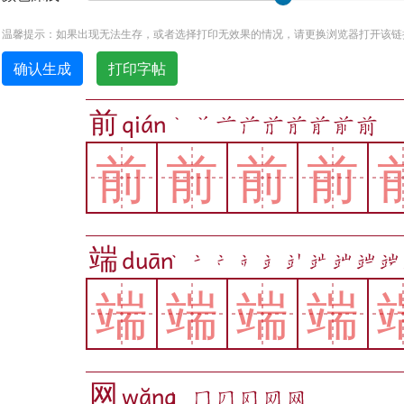
温馨提示：如果出现无法生存，或者选择打印无效果的情况，请更换浏览器打开该链接
确认生成
打印字帖
前
qián
前
前
前
前
端
duān
端
端
端
端
网
wǎng