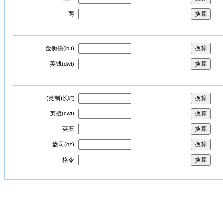
两
金衡磅
(lb t)
英钱
(dwt)
(英制)长吨
英担
(cwt)
英石
盎司
(oz)
格令