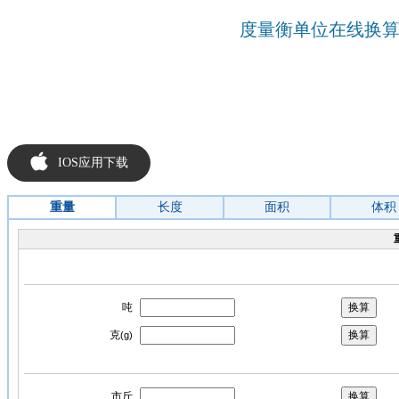
度量衡单位在线换
IOS应用下载
重量
长度
面积
体积
吨
克
(g)
市斤