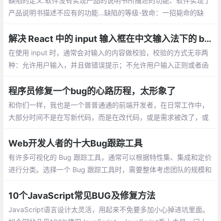
缺陷的定义:软件没有实现产品的说明书所描述的功能、软件实现了
产品说明书描述不应有的功能...缺陷的等级-致命：一招毙命的缺
陷，使你的系统无法运行，有造成数据泄漏的安全性问题。严重：
可以引起易于纠正的异常情况、可能引起易于修复的故障或对产品
解决 React 中的 input 输入框在中文输入法下的 bug
外观难以接受的缺陷。
在使用 input 时，通常会对输入的内容做校验，校验的方式无非两
种：允许用户输入，并且做错误提示；不允许用户输入正则或者函
数匹配到的字符。
程序员修复一个bug的心路历程，太形象了
和你们一样，我也是一个普普通通的前端开发者，在日常工作中，
大部分时间不是在写新代码，而是在改代码，或是需求被改了，或
是报bug了。当别人想我们报一个bug，直到我们把bug完整的修复
好，整个过程是一个怎样的经历？
Web开发人者的十大Bug跟踪工具
有许多可视化的 Bug 跟踪工具，通常可以根据特性集、集成和定价
进行分类。选择一个 Bug 跟踪工具时，需要整体考虑团队的规模和
需求。对于很多团队来说，项目管理并不是必需的，因此对 Bug 跟
踪工具的真正需求变成了一个强大的解决方案提供者
10个JavaScript常见BUG及修复方法
JavaScript语言设计太灵活，用起来不免要多加小心掉进坑里面。