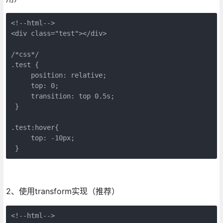
<!--html-->

<div class="test"></div>

/*css*/

.test {

     position: relative;

     top: 0; 

     transition: top 0.5s;

 }

.test:hover{

     top: -10px;

 }
2、使用transform实现（推荐）
<!--html-->
