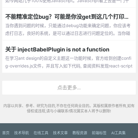
如今网站几乎100%使用JavaScript。JavaScript看上去是一门十
分简单的语言，然而事实并不如此。它有很多容易被弄错的细节，
一不注意就导致BUG。
不能精准定位bug？可能是你没get到这几个打印日志的诀窍！
当你遇到问题的时候，只能通过debug功能来确定问题，你应该考
虑打日志，良好的系统，是可以通过日志进行问题定位的。当你碰
到if…else 或者 switch这样的分支时，要在分支的首行打印日志，
用来确定进入了哪个分支
关于 injectBabelPlugin is not a function
在学习ant design的自定义主题这一功能时候，官方给到创建confi
g-overrides.js文件，并且写入如下代码, 查阅资料发现react-script
s 升级到 2.1.2 以后破坏了 react-app-rewired，react-app-rewire
d的新版本删除所有方法injectBabelPlugin
点击更多...
内容以共享、参考、研究为目的,不存在任何商业目的。其版权属原作者所有,如有
侵权或违规,请与小编联系!情况属实本人将予以删除!
首页
技术导航
在线工具
技术文章
教程资源
前端标签
AI工具集