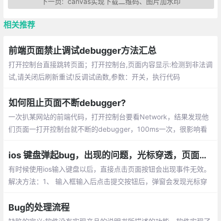
下一页:
canvas实现下载二维码、图片加水印
相关推荐
前端页面禁止调试debugger方法汇总
打开控制台直接跳转页面；打开控制台,页面内容显示:检测到非法调
试,请关闭后刷新重试!反调试函数,参数：开关，执行代码
如何阻止页面不断debugger?
一次扒某网站的前端代码，打开控制台要看Network，结果发现他
们页面一打开控制台就不断的debugger，100ms一次，很影响看
页面内容。而对应的操作是在Chrome控制台的Source Tab页点击
Deactivate breakpoints按钮或者按下Ctrl + f8
ios 键盘弹起bug，出现的问题，光标穿透，页面无法点击
有时候使用ios输入键盘以后，直接点击页面按钮会出现事件无效。
解决方法：1、 输入框输入后点击提交按钮后，弹窗会发现光标穿
透问题
Bug的处理流程