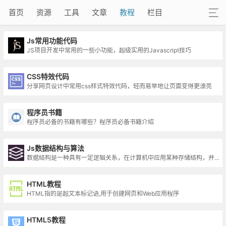
首页
资源
工具
文章
教程
栏目
Js常用功能代码
JS项目开发中常用的一些小功能，超级实用的Javascript技巧
CSS特效代码
分享网页设计中常用css样式特效代码，轻而易举地让页面变得更漂亮
程序员书籍
程序员必备的书籍有哪些？程序员必备书籍介绍
Js数据结构与算法
数据结构是一种具有一定逻辑关系，在计算机中应用某种存储结构，并且封装了相应操作的数据元素集合
HTML教程
HTML指的是超文本标记语,用于创建网页和Web应用程序
HTML5教程