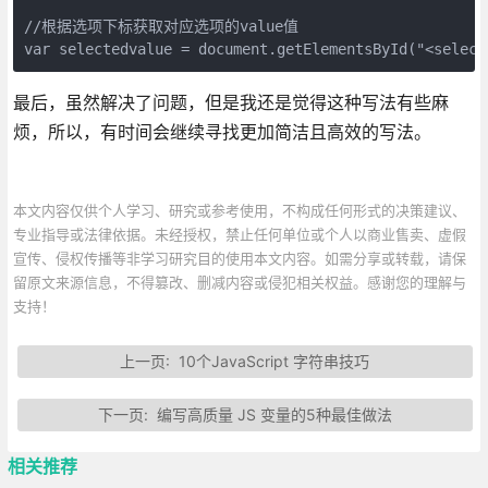
//根据选项下标获取对应选项的value值

var selectedvalue = document.getElementsById("<sele
最后，虽然解决了问题，但是我还是觉得这种写法有些麻
烦，所以，有时间会继续寻找更加简洁且高效的写法。
本文内容仅供个人学习、研究或参考使用，不构成任何形式的决策建议、
专业指导或法律依据。未经授权，禁止任何单位或个人以商业售卖、虚假
宣传、侵权传播等非学习研究目的使用本文内容。如需分享或转载，请保
留原文来源信息，不得篡改、删减内容或侵犯相关权益。感谢您的理解与
支持！
上一页:
10个JavaScript 字符串技巧
下一页:
编写高质量 JS 变量的5种最佳做法
相关推荐