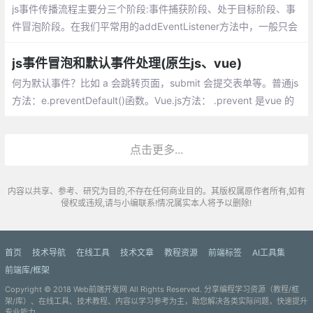
ubble=true;
js事件传播流程主要分三个阶段:事件捕获阶段、处于目标阶段、事
件冒泡阶段。在我们平常用的addEventListener方法中，一般只会
用到两个参数，一个是需要绑定的事件，另一个是触发事件后要执
行的函数
js事件冒泡和默认事件处理(原生js、vue)
何为默认事件？比如 a 会跳转页面，submit 会提交表单等。普通js
方法：e.preventDefault()函数。Vue.js方法： .prevent 是vue 的
内置修饰符，调用了 event.preventDefault()阻止默认事件
点击更多...
内容以共享、参考、研究为目的,不存在任何商业目的。其版权属原作者所有,如有
侵权或违规,请与小编联系!情况属实本人将予以删除!
首页
技术导航
在线工具
技术文章
教程资源
前端标签
AI工具集
前端库/框架