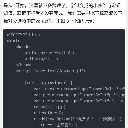
是从0开始，这里就不多赘述了，学过变成的小伙伴肯定都
知道，获取下标后还没有完成，我们需要根据下标获取该下
标对应选项中的value值，正如以下代码所示：
<!DOCTYPE html>
<html>
    <head>
        <meta charset="utf-8">
        <title></title>
    </head>
    <script type="text/javascript">
        function province() {
            var index = document.getElementById("ps")
            var p = document.getElementById("ps").opt
            var c = document.getElementById("c").opti
            console.log(p);
            c.length = 0;
            c.add(new Option("-请选择-", "-请选择-"));
            if (p == "山东省") {