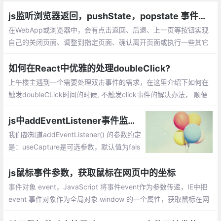
js监听浏览器返回，pushState，popstate 事件，window.history对象
在WebApp或浏览器中，会有点击返回、后退、上一页等按钮实现
自己的关闭页面、调整到指定页面、确认离开页面或执行一些其它
操作的需求。可以使用 popstate 事件进行监听返回、后退、上一
页操作。
如何在React中优雅的处理doubleClick?
上午楼主遇到一个需要处理双击事件的需求，在这里介绍下如何在
触发doubleCLick时间的时候, 不触发click事件的解决办法， 顺便
分享给大家。解决办法也很简单： 延迟 click事件的处理， 直到判
断这个click 不在 doubleClick 中。
js中addEventListener事件监听器参数详解
我们都知道addEventListener() 的参数约定
是：useCapture是可选参数，默认值为fals
e，目前DOM 规范做了修订：addEventList
ener() 的第三个参数可以是个对象值了。pa
js鼠标事件参数，获取鼠标在网页中的坐标
ssive就是告诉浏览器我可不可以用stopPro
事件对象 event，JavaScript 将事件event作为参数传递，IE中把
pagation...
event 事件对象作为全局对象 window 的一个属性，获取鼠标在网
页中的坐标 = 鼠标在视窗中的坐标 + 浏览器滚动条坐标