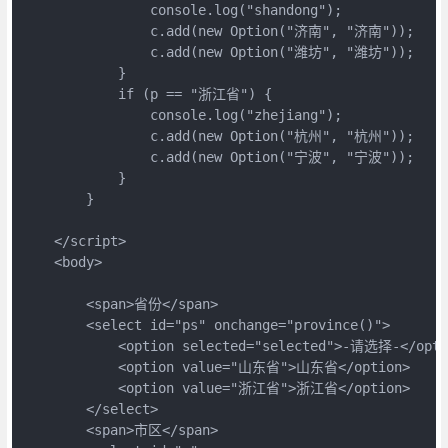
                console.log("shandong");
                c.add(new Option("济南", "济南"));
                c.add(new Option("潍坊", "潍坊"));
            }
            if (p == "浙江省") {
                console.log("zhejiang");
                c.add(new Option("杭州", "杭州"));
                c.add(new Option("宁波", "宁波"));
            }
        }
    </script>
    <body>
        <span>省份</span>
        <select id="ps" onchange="province()">
            <option selected="selected">-请选择-</opti
            <option value="山东省">山东省</option>
            <option value="浙江省">浙江省</option>
        </s
elect>
        <span>市区</span>