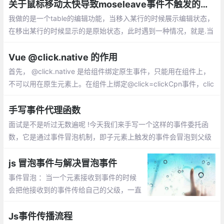
关于鼠标移动太快导致moseleave事件不触发的问题
我做的是一个table的编辑功能，当移入某行的时候展示编辑状态，
在移出某行的时候显示的是原始状态，此时遇到一种情况，就是.当
mousenter事件触发之后，由于鼠标移动得太快，同一个tr上绑定
的mouseleave事件压根儿就没有执行。
Vue @click.native 的作用
首先， @click.native 是给组件绑定原生事件，只能用在组件上，
不可以用在原生元素上。在组件上绑定@click=clickCpn事件，clic
k事件无法触发也不生效
手写事件代理函数
面试是不是听过无数遍呢 !今天我们来手写一个这样的事件委托函
数，它是通过事件冒泡机制，即子元素上触发的事件会冒泡到父级
上， 即父级也会触发该类型的事件
js 冒泡事件与解决冒泡事件
事件冒泡 ：当一个元素接收到事件的时候
会把他接收到的事件传给自己的父级，一直
到window 。取消事件冒泡有两种方式：e.s
topPropagation(); window.event.cancelB
Js事件传播流程