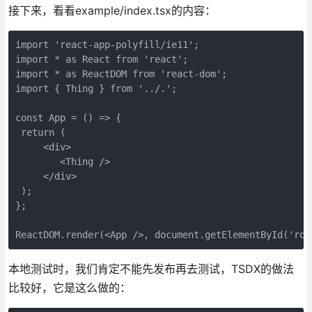
接下来，看看example/index.tsx的内容：
import 'react-app-polyfill/ie11';

import * as React from 'react';

import * as ReactDOM from 'react-dom';

import { Thing } from '../.';

const App = () => {

 return (

     <div>

        <Thing />

     </div>

 );

};

ReactDOM.render(<App />, document.getElementById('roo
本地测试时，我们肯定不能先发布再去测试，TSDX的做法
比较好，它是这么做的：