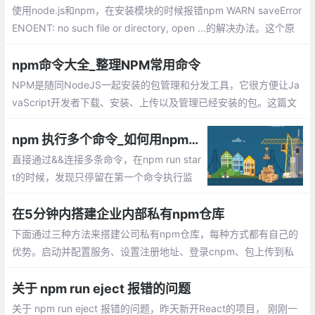
码 HOST为截取到的参数
使用node.js和npm，在安装模块的时候报错npm WARN saveError
ENOENT: no such file or directory, open ...的解决办法。这个原
因就是因为项目没有进行初始化，缺少package.json文件造成的。
需要package.json才能npm install。 可以npm init初始化生成一个
npm命令大全_整理NPM常用命令
package.json。
NPM是随同NodeJS一起安装的包管理和分发工具，它很方便让Ja
vaScript开发者下载、安装、上传以及管理已经安装的包。这篇文
章整理NPM常用的一些命令
npm 执行多个命令_如何用npm同时执行多条监听命令
直接通过&&连接多条命令，在npm run star
t的时候，发现只停留在第一个命令执行监
听，后面的命令都没有执行。只能通过打开
多个窗口分别执行多条命令，那么有没有办
在5分钟内搭建企业内部私有npm仓库
法实现一条npm命令执行多条监听呢？
下面通过三种方法来搭建公司私有npm仓库，每种方式都有自己的
优势。启动并配置服务、设置注册地址、登录cnpm、包上传到私
有仓库、查看预览包、通过verdaccio搭建....
关于 npm run eject 报错的问题
关于 npm run eject 报错的问题，昨天新开React的项目， 刚刚一