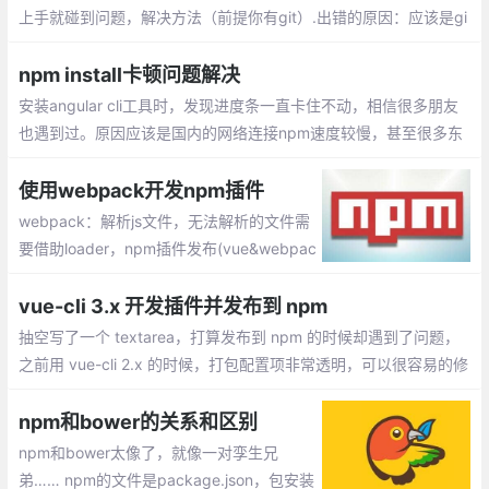
上手就碰到问题，解决方法（前提你有git）.出错的原因：应该是gi
t没有安装好，或者代码没有提交上git
npm install卡顿问题解决
安装angular cli工具时，发现进度条一直卡住不动，相信很多朋友
也遇到过。原因应该是国内的网络连接npm速度较慢，甚至很多东
西都无法下载安装。那么如何解决这个问题呢？
使用webpack开发npm插件
webpack：解析js文件，无法解析的文件需
要借助loader，npm插件发布(vue&webpac
k&单页面)：npm init =>package.json，创
建.vue文件 =>插件界面及功能，index.js =>
vue-cli 3.x 开发插件并发布到 npm
入口文件
抽空写了一个 textarea，打算发布到 npm 的时候却遇到了问题，
之前用 vue-cli 2.x 的时候，打包配置项非常透明，可以很容易的修
改，但升级到 vue-cli 3.x 之后，反而一脸懵逼
npm和bower的关系和区别
npm和bower太像了，就像一对孪生兄
弟…… npm的文件是package.json，包安装