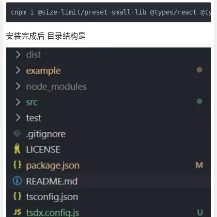
cnpm i @size-limit/preset-small-lib @types/react @typ
安装完成后 目录结构是