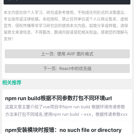
本文内容仅供个人学习、研究或参考使用，不构成任何形式的决策建议、
专业指导或法律依据。未经授权，禁止任何单位或个人以商业售卖、虚假
宣传、侵权传播等非学习研究目的使用本文内容。如需分享或转载，请保
留原文来源信息，不得篡改、删减内容或侵犯相关权益。感谢您的理解与
支持！
上一页:
使用 AVIF 图片格式
下一页:
React中的优先级
相关推荐
npm run build根据不同参数打包不同环境url
这篇文章主要介绍了vue项目中Npm run build 根据环境传递参数
方法来打包不同域名,使用npm run build --xxx，根据传递参数xxx
来判定不同的环境，给出不同的域名配置，具体内容详情大家参考
下：config文件夹下dev.env.js中修改代码、prod.env.js中修改代
npm安装模块时报错：no such file or directory