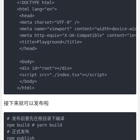
    <!DOCTYPE html>

    <html lang="en">

     <head>

     <meta charset="UTF-8" />

     <meta name="viewport" content="width=device-widt
     <meta http-equiv="X-UA-Compatible" content="ie=ed
     <title>Playground</title>

     </head>

     <body>

     <div id="root"></div>

     <script src="./index.tsx"></script>

     </body>

    </html>
接下来就可以发布啦
# 发布前要先在根目录下编译 

npm build # yarn build

# 正式发布

npm publish