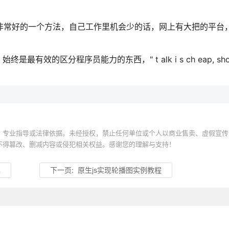
常好的一个方法，自己工作里机会少的话，网上有大把的平台，像S
区分程序员能力的东西，" t alk i s ch eap, show 
、专业指导或法律依据。未经授权，禁止任何单位或个人以商业售卖、虚假宣传
不得篡改、删减内容或侵犯相关权益。感谢您的理解与支持！
具
下一页:
原生js实现轮播图实例教程