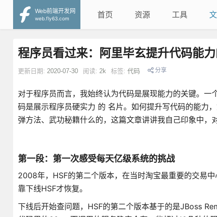
Web前端开发网
首页
资源
工具
文
web.fly63.com
程序员看过来：阿里毕玄提升代码能力
分享
更新日期:
2020-07-30
阅读:
2k
标签:
代码
对于程序员而言，我始终认为代码是展现能力的关键。一
码是展示程序员硬实力 的 名片。如何提升写代码的能力
弹方法、武功秘籍什么的，这篇文章讲讲我自己印象中，
第一段：第一次感受每天亿级系统的挑战
2008年，HSF的第二个版本，在当时淘宝最重要的交
靠下线HSF才恢复。
下线后开始查问题，HSF的第二个版本基于的是JBoss Rem