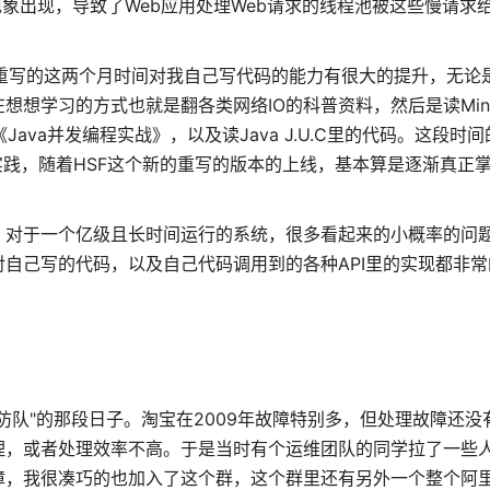
现象出现，导致了Web应用处理Web请求的线程池被这些慢请求
。重写的这两个月时间对我自己写代码的能力有很大的提升，无论是
想学习的方式也就是翻各类网络IO的科普资料，然后是读Min
ava并发编程实战》，以及读Java J.U.C里的代码。这段时
习后付诸实践，随着HSF这个新的重写的版本的上线，基本算是逐渐真正
，对于一个亿级且长时间运行的系统，很多看起来的小概率的问
自己写的代码，以及自己代码调用到的各种API里的实现都非常
防队"的那段日子。淘宝在2009年故障特别多，但处理故障还没
理，或者处理效率不高。于是当时有个运维团队的同学拉了一些
障，我很凑巧的也加入了这个群，这个群里还有另外一个整个阿