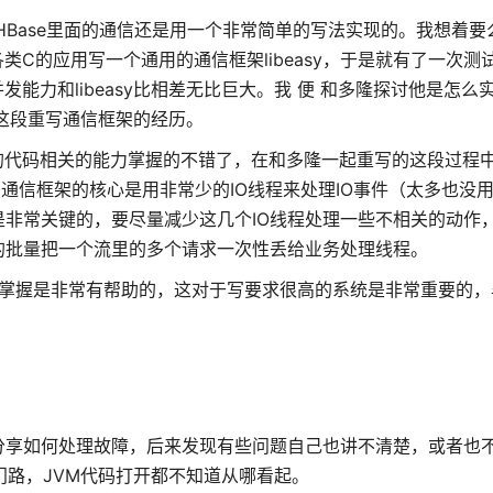
的HBase里面的通信还是用一个非常简单的写法实现的。我想着要
各类C的应用写一个通用的通信框架libeasy，于是就有了一次测
能力和libeasy比相差无比巨大。我 便 和多隆探讨他是怎么
了这段重写通信框架的经历。
的代码相关的能力掌握的不错了，在和多隆一起重写的这段过程
通信框架的核心是用非常少的IO线程来处理IO事件（太多也没
是非常关键的，要尽量减少这几个IO线程处理一些不相关的动作
的批量把一个流里的多个请求一次性丢给业务处理线程。
入地掌握是非常有帮助的，这对于写要求很高的系统是非常重要的
分享如何处理故障，后来发现有些问题自己也讲不清楚，或者也
门路，JVM代码打开都不知道从哪看起。