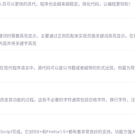
发人员可以更快的迭代，程序也会越来越稳定。简化代码，让编程更轻松！
键词时需要高亮显示，主要通过正则匹配来实现页面关键词高亮显示。在
内容并将关键字高亮
 在现代程序语言中，源代码可以是以书籍或者磁带的形式出现，但最为常
符，而不改变其功能的过程。这些不必要的字符通常包括空格字符，换行字符，
ript写成。它对IE6+和Firefox1.5+都有着非常良好的支持。功能方