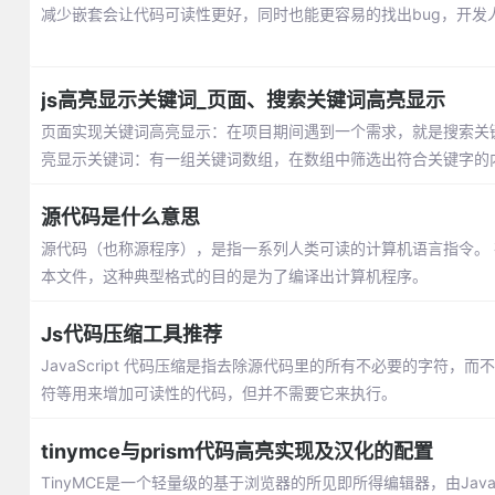
减少嵌套会让代码可读性更好，同时也能更容易的找出bug，开
js高亮显示关键词_页面、搜索关键词高亮显示
页面实现关键词高亮显示：在项目期间遇到一个需求，就是搜索关
亮显示关键词：有一组关键词数组，在数组中筛选出符合关键字的
源代码是什么意思
源代码（也称源程序），是指一系列人类可读的计算机语言指令。
本文件，这种典型格式的目的是为了编译出计算机程序。
Js代码压缩工具推荐
JavaScript 代码压缩是指去除源代码里的所有不必要的字
符等用来增加可读性的代码，但并不需要它来执行。
tinymce与prism代码高亮实现及汉化的配置
TinyMCE是一个轻量级的基于浏览器的所见即所得编辑器，由JavaSc