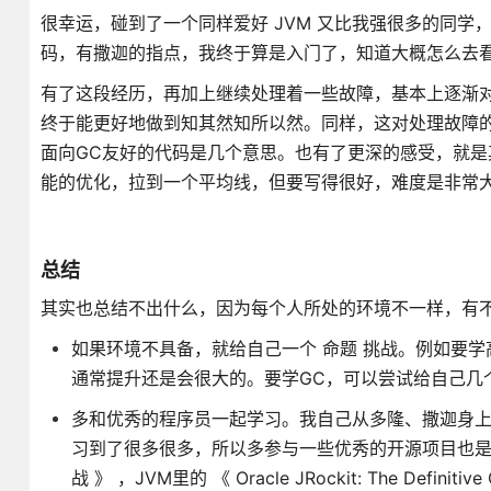
很幸运，碰到了一个同样爱好 JVM 又比我强很多的同学
码，有撒迦的指点，我终于算是入门了，知道大概怎么去
有了这段经历，再加上继续处理着一些故障，基本上逐渐对
终于能更好地做到知其然知所以然。同样，这对处理故障
面向GC友好的代码是几个意思。也有了更深的感受，就是其
能的优化，拉到一个平均线，但要写得很好，难度是非常大的
总结
其实也总结不出什么，因为每个人所处的环境不一样，有
如果环境不具备，就给自己一个 命题 挑战。例如要
通常提升还是会很大的。要学GC，可以尝试给自己几
多和优秀的程序员一起学习。我自己从多隆、撒迦身上学习
习到了很多很多，所以多参与一些优秀的开源项目也是
战 》 ，JVM里的 《 Oracle JRockit: The De