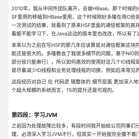
2010年，我从中间件团队离开，去做HBase。那个时候
SF里用的移植到HBase里用，这个时候刚好多隆在用C给
一次测试的结果，就看到了原来HSF里面的通信框架的高并发
看能不能学习下，在Java这边的版本里也改改，所以有
本来以为之前在写HSF的那几年应该算是对通信框架这块
距还是很大的。多隆教会了我很多细节的问题，基于NIO的
部分就只能串行），所以如何高效的使用好这几个IO线程
是尽量减少IO线程和业务处理线程的切换，例如后来常见
这段经历对自己 在 代码逻 辑整体的 细节层面 更加深
个超大规模的系统而言，1%的提升还是可观的。
第四段：学习JVM
之前因为处理故障比较多，有段时间我开始给公司同事们
理，必须深入学习JVM才行，但其实一开始我完全摸不着