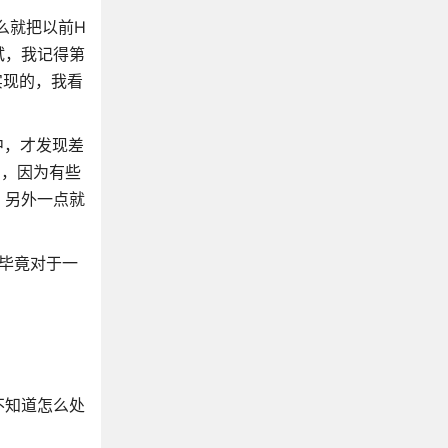
么就把以前H
试，我记得第
实现的，我看
中，才发现差
用，因为有些
，另外一点就
，毕竟对于一
不知道怎么处