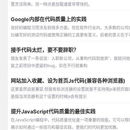
置灵活简单。另一特点是加载速度非常快的。
Google内部在代码质量上的实践
良好的编程习惯涉及到很多方面，但在软件行业内，大多数的公司
比编写好的测试代码或使用正确的工具更有意义，前者的意义在于
接手代码太烂，要不要辞职？
朋友发表了一条说说：入职新公司，从重构代码到放弃”，我就问
复之前项目中遗留的bug，实在不行就重构
网站加入收藏、设为首页Js代码(兼容各种浏览器)
这里虽然说是兼容,但是有些浏览器的设置就是不支持用js来把页面
是指当浏览器有这个设置的时候js会有提示
提升JavaScript代码质量的最佳实践
在JavaScript编程中，代码质量优化是一项重要的技能。它
展示如何通过一些技巧和最佳实践，使我们的代码更加优雅。