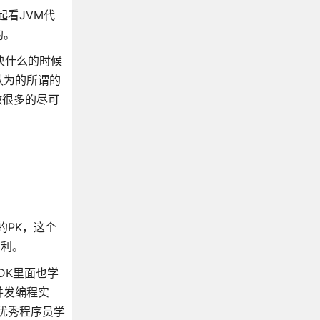
起看JVM代
的。
决什么的时候
认为的所谓的
做很多的尽可
：
的PK，这个
有利。
DK里面也学
并发编程实
一种向优秀程序员学