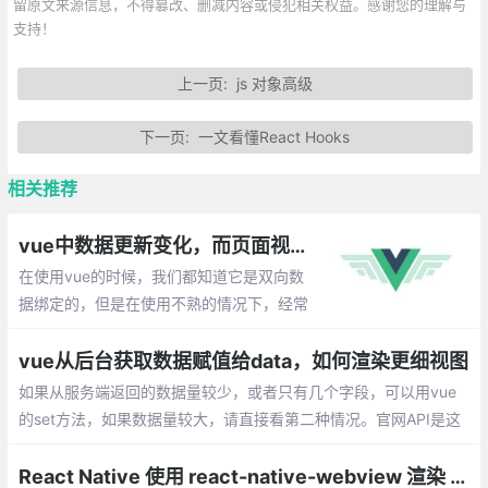
留原文来源信息，不得篡改、删减内容或侵犯相关权益。感谢您的理解与
支持！
上一页:
js 对象高级
下一页:
一文看懂React Hooks
相关推荐
vue中数据更新变化，而页面视图未渲染的解决方案
在使用vue的时候，我们都知道它是双向数
据绑定的，但是在使用不熟的情况下，经常
会遇到：data中的数据变化了，但是并没有
触发页面渲染。下面就整理一些出现这种情
vue从后台获取数据赋值给data，如何渲染更细视图
况的场景以及解决办法。
如果从服务端返回的数据量较少，或者只有几个字段，可以用vue
的set方法，如果数据量较大，请直接看第二种情况。官网API是这
样介绍的：Vue.set(target,key,value)
React Native 使用 react-native-webview 渲染 HTML