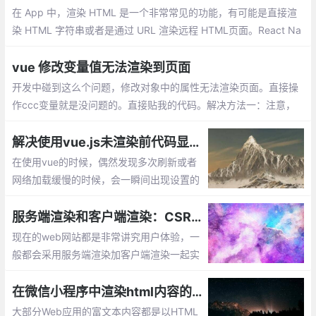
在 App 中，渲染 HTML 是一个非常常见的功能，有可能是直接渲
染 HTML 字符串或者是通过 URL 渲染远程 HTML页面。React Na
tive 提供了一个 WebView 组件以供我们实现 HTML 的渲染。
vue 修改变量值无法渲染到页面
开发中碰到这么个问题，修改对象中的属性无法渲染页面。直接操
作ccc变量就是没问题的。直接贴我的代码。解决方法一：注意，
第二个参数是字符串类型，切记。
解决使用vue.js未渲染前代码显示问题
在使用vue的时候，偶然发现多次刷新或者
网络加载缓慢的时候，会一瞬间出现设置的
模板的情况。实在很影响美观，可以使用vu
e现成的指令来解决这个问题：v-cloak
服务端渲染和客户端渲染：CSR和SSR
现在的web网站都是非常讲究用户体验，一
般都会采用服务端渲染加客户端渲染一起实
现功能。服务端渲染有利于搜索引擎优化
（SEO），利于被网页爬虫抓取数据，多见
在微信小程序中渲染html内容的实现
于电商网站商品信息获取等。客户端渲染不
大部分Web应用的富文本内容都是以HTML