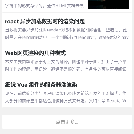
利于搜索引擎优化
字符串的形式存储的，通过HTML文档去展
示HTML内容自然没有问题。但是，在微信
小程序（下文简称为「小程序」）中，应当
react 异步加载数据时的渲染问题
如何渲染这部分内容呢？
当数据需要异步加载时render获取不到数据可能会报一些错误，此
时需要在render函数中加一个判断.行到render时，state对象的hav
eData为false， 所以此时页面展示 loading，当异步获取数据成功
时
Web网页渲染的几种模式
本文主要内容来源于对上文的翻译，图也来源于此，加上了一点平
时工作的理解，英语渣、翻译不是很准确，有条件的可以直接阅读
上文链接。本文主要是自己在阅读时做的笔记，供自己以后查看。
细说 Vue 组件的服务器端渲染
现在，前后端分离与客户端渲染已经成为前端开发的主流模式，绝
大部分的前端应用都适合用这种方式来开发，又特别是 React、Vu
e 等组件技术的发展，更是使这种方式深入人心。
点击更多...