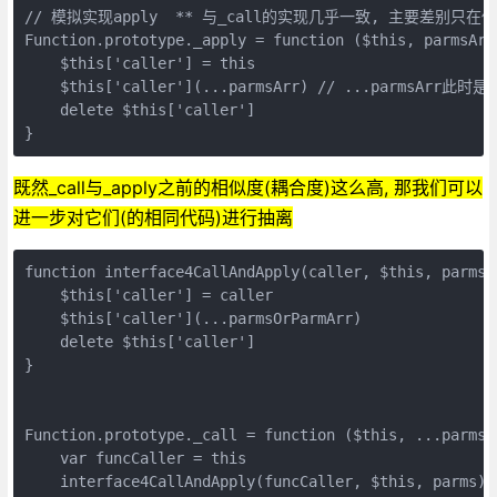
// 模拟实现apply  ** 与_call的实现几乎一致, 主要差别只在传
Function.prototype._apply = function ($this, pa
    $this['caller'] = this

    $this['caller'](...parmsArr) // ...parms
    delete $this['caller']

既然_call与_apply之前的相似度(耦合度)这么高, 那我们可以
进一步对它们(的相同代码)进行抽离
function interface4CallAndApply(caller, $this, parmsOr
    $this['caller'] = caller

    $this['caller'](...parmsOrParmArr)

    delete $this['caller']

}

Function.prototype._call = function ($this, ...parms) 
    var funcCaller = this

    interface4CallAndApply(funcCaller, $this, parms)
