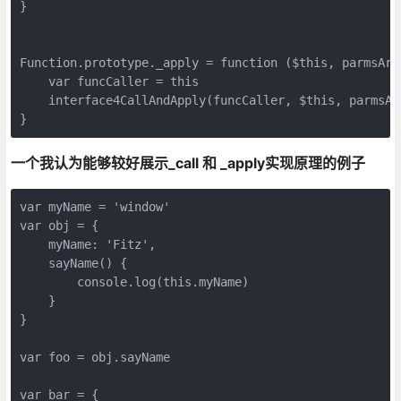
}

Function.prototype._apply = function ($this, parmsArr)
    var funcCaller = this

    interface4CallAndApply(funcCaller, $this, parmsArr
一个我认为能够较好展示_call 和 _apply实现原理的例子
var myName = 'window'

var obj = {

    myName: 'Fitz',

    sayName() {

        console.log(this.myName)

    }

}

var foo = obj.sayName

var bar = {
