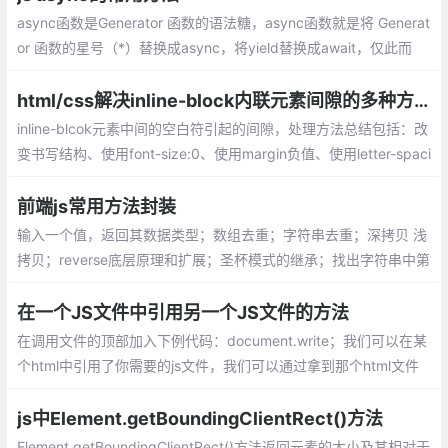
async函数是Generator 函数的语法糖，async函数就是将 Generat
or 函数的星号（*）替换成async，将yield替换成await，仅此而
已。async函数对Generator 函数的改进点有以下几点：
html/css解决inline-block内联元素间隙的多种方法总汇
inline-blcok元素中间的空白符引起的间隙，处理方法总结包括：改
变书写结构、使用font-size:0、使用margin负值、使用letter-spaci
ng或word-spacing、丢失结束标签、W3C推荐 导航方法（兼容IE
6等）、YUI的inline-block间隙处理等...
前端js常用方法封装
输入一个值，返回其数据类型；数组去重；字符串去重；深拷贝 浅
拷贝；reverse底层原理和扩展；圣杯模式的继承；找出字符串中第
一次只出现一次的字母;找元素的第n级父元素
在一个JS文件中引用另一个JS文件的方法
在调用文件的顶部加入下例代码：document.write；我们可以在某
个html中引用了你需要的js文件，我们可以通过拿到那个html文件
的对象，然后在通过这个对象去引用js的方法。
js中Element.getBoundingClientRect()方法
Element.getBoundingClientRect()方法返回元素的大小及其相对于