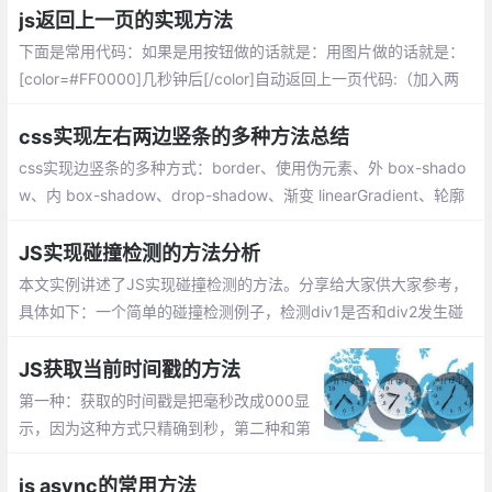
js返回上一页的实现方法
下面是常用代码：如果是用按钮做的话就是：用图片做的话就是：
[color=#FF0000]几秒钟后[/color]自动返回上一页代码:（加入两
个head间，3000表示3秒）
css实现左右两边竖条的多种方法总结
css实现边竖条的多种方式：border、使用伪元素、外 box-shado
w、内 box-shadow、drop-shadow、渐变 linearGradient、轮廓
outline、滚动条
JS实现碰撞检测的方法分析
本文实例讲述了JS实现碰撞检测的方法。分享给大家供大家参考，
具体如下：一个简单的碰撞检测例子，检测div1是否和div2发生碰
撞，当div1碰到div2时，改变div2的颜色
JS获取当前时间戳的方法
第一种：获取的时间戳是把毫秒改成000显
示，因为这种方式只精确到秒，第二种和第
三种是获取了当前毫秒的时间戳。
js async的常用方法