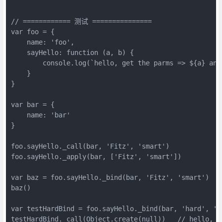
// ============ 测试 ===============

var foo = {

    name: 'foo',

    sayHello: function (a, b) {

        console.log(`hello, get the parms => ${a} and 
    }

}

var bar = {

    name: 'bar'

}

foo.sayHello._call(bar, 'Fitz', 'smart')

foo.sayHello._apply(bar, ['Fitz', 'smart'])

var baz = foo.sayHello._bind(bar, 'Fitz', 'smart')

baz()

var testHardBind = foo.sayHello._bind(bar, 'hard', 'bi
testHardBind._call(Object.create(null))   // hello