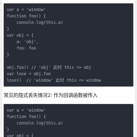
var a = 'window'

function foo() {

    console.log(this.a)

}

var obj = {

    a: 'obj',

    foo: foo

}

obj.foo() // 'obj' 此时 this => obj

var lose = obj.foo

常见的隐式丢失情况2: 作为回调函数被传入
var a = 'window'

function foo() {

    console.log(this.a)

}

var obj = {
