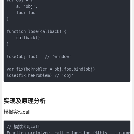
    a: 'obj',

    foo: foo

}

function lose(callback) {

    callback()

}

lose(obj.foo)   // 'window'

var fixTheProblem = obj.foo.bind(obj)

lose(fixTheProblem) // 'obj'
实现及原理分析
模拟实现call
// 模拟实现call

Function.prototype._call = function ($this, 