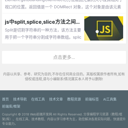
视口的位置。返回值是一个 DOMRect 对象，这个对象是由该元素
的 getClientRects() 方法返回的一组矩形的集合, 即：是与该元素
相关的CSS 边框集合
js中split,splice,slice方法之间的差异_splice()、slice()、split()函数的区分
Split是切割字符串的一种方法，该方法主要
用于把一个字符串分割成字符串数组。splic
e()方法向/从数组中添加/删除元素，然后返
回被删除的元素组成的数组。slice()方法主
点击更多...
要用于截取数组，并返回截取到的新数组。
内容以共享、参考、研究为目的,不存在任何商业目的。其版权属原作者所有,如有
侵权或违规,请与小编联系!情况属实本人将予以删除!
首页
技术导航
在线工具
技术文章
教程资源
前端标签
AI工具集
前端库/框架