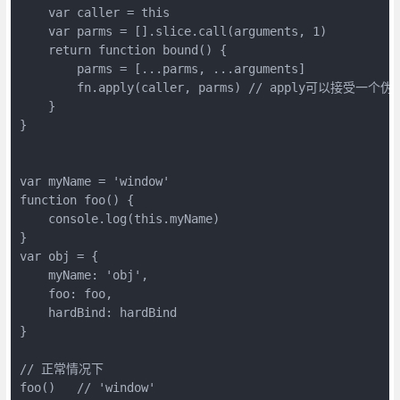
    var caller = this

    var parms = [].slice.call(arguments, 1)

    return function bound() {

        parms = [...parms, ...arguments]

        fn.apply(caller, parms) // apply可以接受
    }

}

var myName = 'window'

function foo() {

    console.log(this.myName)

}

var obj = {

    myName: 'obj',

    foo: foo,

    hardBind: hardBind

}

// 正常情况下

foo()   // 'window'
