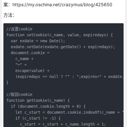
案：https://my.oschina.net/crazymus/blog/425650
方法：
//设置cookie

function setCookie(c_name, value, expiredays) {

  var exdate = new Date();

  exdate.setDate(exdate.getDate() + expiredays);

  document.cookie =

    c_name +

    "=" +

    escape(value) +

    (expiredays == null ? "" : ";expires=" + exdate.to
}

//取回cookie

function getCookie(c_name) {

  if (document.cookie.length > 0) {

    let c_start = document.cookie.indexOf(c_name + "="
    if (c_start != -1) {

      c_start = c_start + c_name.length + 1;
