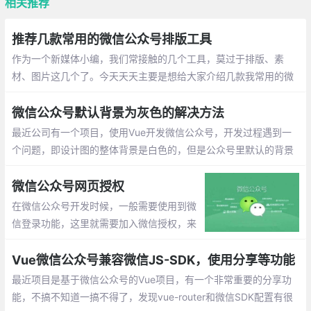
相关推荐
推荐几款常用的微信公众号排版工具
作为一个新媒体小编，我们常接触的几个工具，莫过于排版、素
材、图片这几个了。今天天天主要是想给大家介绍几款我常用的微
信排版工具，希望对大家有用。
微信公众号默认背景为灰色的解决方法
最近公司有一个项目，使用Vue开发微信公众号，开发过程遇到一
个问题，即设计图的整体背景是白色的，但是公众号里默认的背景
是浅灰色，如果某个页面高度没能占满一屏，就会露出浅灰色的默
认背景，会显得很不协调。 使用单纯的CSS没能解决这个问题，在
微信公众号网页授权
网上查了些资料也没发现特别好的方法，最后还是采用了JS解决这
在微信公众号开发时候，一般需要使用到微
个问题。
信登录功能，这里就需要加入微信授权，来
获取用户的openid(或unionid)，利用openid
(或unionid)做唯一的身份识别。
Vue微信公众号兼容微信JS-SDK，使用分享等功能
最近项目是基于微信公众号的Vue项目，有一个非常重要的分享功
能，不搞不知道一搞不得了，发现vue-router和微信SDK配置有很