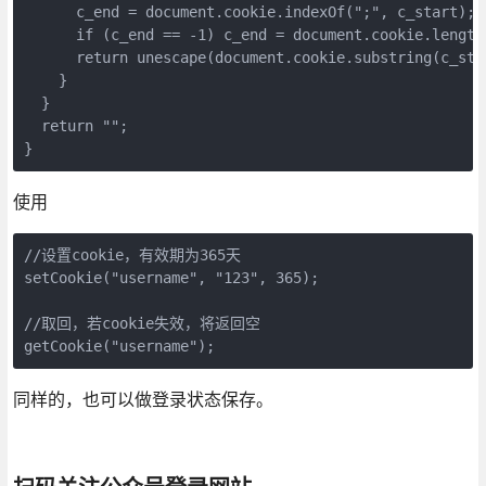
      c_end = document.cookie.indexOf(";", c_start);

      if (c_end == -1) c_end = document.cookie.length;
      return unescape(document.cookie.substring(c_star
    }

  }

  return "";

使用
//设置cookie，有效期为365天

setCookie("username", "123", 365);

//取回，若cookie失效，将返回空

同样的，也可以做登录状态保存。