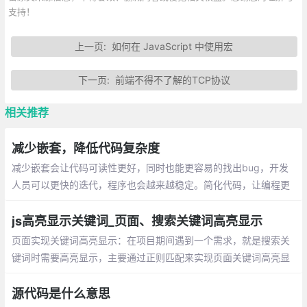
支持！
上一页:
如何在 JavaScript 中使用宏
下一页:
前端不得不了解的TCP协议
相关推荐
减少嵌套，降低代码复杂度
减少嵌套会让代码可读性更好，同时也能更容易的找出bug，开发
人员可以更快的迭代，程序也会越来越稳定。简化代码，让编程更
轻松！
js高亮显示关键词_页面、搜索关键词高亮显示
页面实现关键词高亮显示：在项目期间遇到一个需求，就是搜索关
键词时需要高亮显示，主要通过正则匹配来实现页面关键词高亮显
示。在搜索结果中高亮显示关键词：有一组关键词数组，在数组中
筛选出符合关键字的内容并将关键字高亮
源代码是什么意思