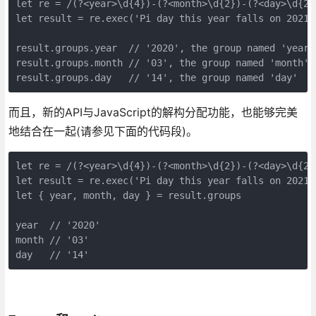
let re = /(?<year>\d{4})-(?<month>\d{2})-(?<day>\d{2})
let result = re.exec('Pi day this year falls on 2021-0
result.groups.year  // '2020', the group named 'year' 
result.groups.month // '03', the group named 'month' 

而且，新的API与JavaScript的解构分配功能，也能够完美
地结合在一起(请参见下面的代码段)。
let re = /(?<year>\d{4})-(?<month>\d{2})-(?<day>\d{2})
let result = re.exec('Pi day this year falls on 2021-0
let { year, month, day } = result.groups 

year  // '2020' 

month // '03' 

day   // '14' 