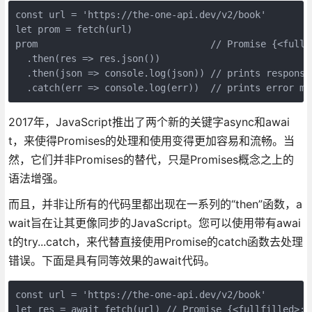
const url = 'https://the-one-api.dev/v2/book' 

let prom = fetch(url) 

prom                               // Promise {<fullfi
  .then(res => res.json()) 

  .then(json => console.log(json)) // prints response,
2017年，JavaScript推出了两个新的关键字async和awai
t，来使得Promises的处理和使用变得更加容易和流畅。当
然，它们并非Promises的替代，只是Promises概念之上的
语法增强。
而且，并非让所有的代码里都出现在一系列的“then”函数，a
wait旨在让其更像同步的JavaScript。您可以使用带有awai
t的try...catch，来代替直接使用Promise的catch函数去处理
错误。下面是具有同等效果的await代码。
const url = 'https://the-one-api.dev/v2/book' 

let res = await fetch(url) // Promise {<fullfilled>: 