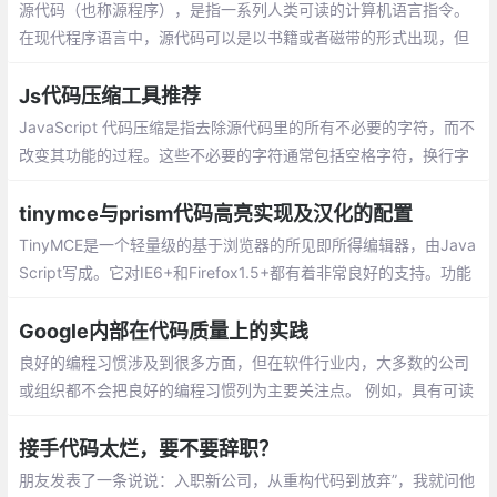
源代码（也称源程序），是指一系列人类可读的计算机语言指令。
在现代程序语言中，源代码可以是以书籍或者磁带的形式出现，但
最为常用的格式是文本文件，这种典型格式的目的是为了编译出计
算机程序。
Js代码压缩工具推荐
JavaScript 代码压缩是指去除源代码里的所有不必要的字符，而不
改变其功能的过程。这些不必要的字符通常包括空格字符，换行字
符，注释以及块分隔符等用来增加可读性的代码，但并不需要它来
执行。
tinymce与prism代码高亮实现及汉化的配置
TinyMCE是一个轻量级的基于浏览器的所见即所得编辑器，由Java
Script写成。它对IE6+和Firefox1.5+都有着非常良好的支持。功能
方强大，并且功能配置灵活简单。另一特点是加载速度非常快的。
Google内部在代码质量上的实践
良好的编程习惯涉及到很多方面，但在软件行业内，大多数的公司
或组织都不会把良好的编程习惯列为主要关注点。 例如，具有可读
性和可维护性的代码比编写好的测试代码或使用正确的工具更有意
义，前者的意义在于可以让代码更易于理解和修改。
接手代码太烂，要不要辞职？
朋友发表了一条说说：入职新公司，从重构代码到放弃”，我就问他