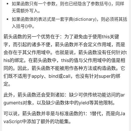
如果函数只有一个参数，则也已经隐含了参数括号()，同样
无需额外写入。
如果函数体的表达式是一套字典(dictionary)，则必须将其括
入括号()中。
箭头函数的另一个优势在于：为了避免由于使用this关键
字，而引起的诸多不便，箭头函数并不会定义作用域，而是
会存在于其父作用域中。也就是说，箭头函数没有任何针对t
his的绑定。在箭头函数中，this的值与父作用域中的值是相
同的。因此，箭头函数不能被用作各种方法或构造函数。它
们既不适用于apply、bind或call，也没有针对super的绑
定。
此外，箭头函数还会受到诸如：缺少可供传统功能访问的ar
guments对象，以及缺少函数体中的yield等其他限制。
可以说，箭头函数并非是与标准函数的1：1替代，而是向Ja
vaScript中添加了额外的功能集。