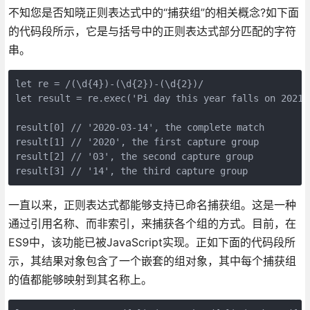
不知您是否知晓正则表达式中的“捕获组”的相关概念?如下面
的代码段所示，它是与括号中的正则表达式部分匹配的字符
串。
let re = /(\d{4})-(\d{2})-(\d{2})/ 

let result = re.exec('Pi day this year falls on 2021-0
result[0] // '2020-03-14', the complete match 

result[1] // '2020', the first capture group 

result[2] // '03', the second capture group 

一直以来，正则表达式都能够支持已命名捕获组。这是一种
通过引用名称、而非索引，来捕获各个组的方式。目前，在
ES9中，该功能已被JavaScript实现。正如下面的代码段所
示，其结果对象包含了一个嵌套的组对象，其中每个捕获组
的值都能够映射到其名称上。