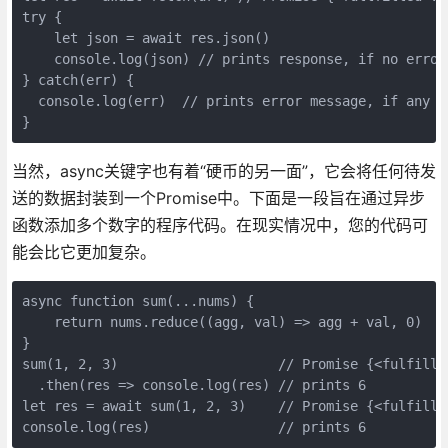
try { 

    let json = await res.json() 

    console.log(json) // prints response, if no errors
} catch(err) { 

  console.log(err)  // prints error message, if any er
当然，async关键字也有着“硬币的另一面”，它会将任何待发
送的数据封装到一个Promise中。下面是一段旨在通过异步
函数添加多个数字的程序代码。在现实情况中，您的代码可
能会比它更加复杂。
async function sum(...nums) { 

    return nums.reduce((agg, val) => agg + val, 0) 

} 

sum(1, 2, 3)                    // Promise {<fulfilled
  .then(res => console.log(res) // prints 6 

let res = await sum(1, 2, 3)    // Promise {<fulfilled
console.log(res)                // prints 6 