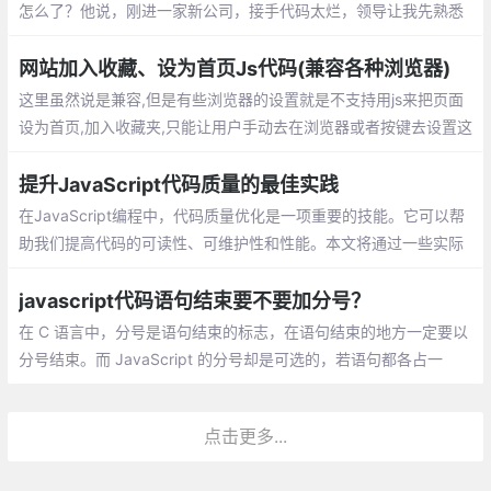
怎么了？他说，刚进一家新公司，接手代码太烂，领导让我先熟悉
业务逻辑，然后去修复之前项目中遗留的bug，实在不行就重构
网站加入收藏、设为首页Js代码(兼容各种浏览器)
这里虽然说是兼容,但是有些浏览器的设置就是不支持用js来把页面
设为首页,加入收藏夹,只能让用户手动去在浏览器或者按键去设置这
些功能,这里说的兼容是指当浏览器有这个设置的时候js会有提示
提升JavaScript代码质量的最佳实践
在JavaScript编程中，代码质量优化是一项重要的技能。它可以帮
助我们提高代码的可读性、可维护性和性能。本文将通过一些实际
优化过程中的案例，展示如何通过一些技巧和最佳实践，使我们的
代码更加优雅。
javascript代码语句结束要不要加分号？
在 C 语言中，分号是语句结束的标志，在语句结束的地方一定要以
分号结束。而 JavaScript 的分号却是可选的，若语句都各占一
行，则可以省略分号。avaScript 中的 ASI 机制，允许我们省略分
号。ASI 机制不是说在解析过程中解析器自动把分号添加到代码中
点击更多...