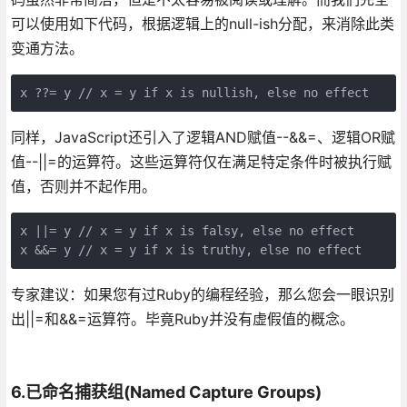
可以使用如下代码，根据逻辑上的null-ish分配，来消除此类
变通方法。
同样，JavaScript还引入了逻辑AND赋值--&&=、逻辑OR赋
值--||=的运算符。这些运算符仅在满足特定条件时被执行赋
值，否则并不起作用。
x ||= y // x = y if x is falsy, else no effect 

专家建议：如果您有过Ruby的编程经验，那么您会一眼识别
出||=和&&=运算符。毕竟Ruby并没有虚假值的概念。
6.已命名捕获组(Named Capture Groups)