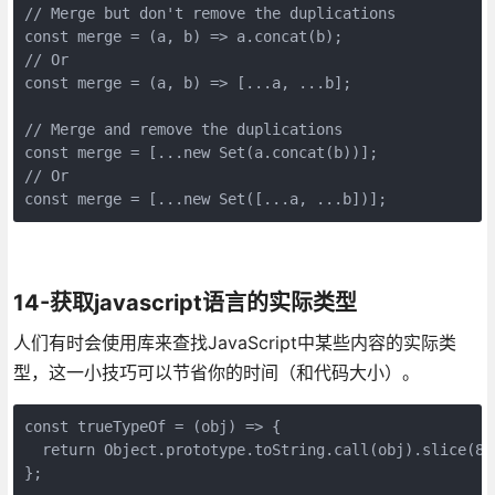
// Merge but don't remove the duplications

const merge = (a, b) => a.concat(b);

// Or

const merge = (a, b) => [...a, ...b];

// Merge and remove the duplications

const merge = [...new Set(a.concat(b))];

// Or

const merge = [...new Set([...a, ...b])];
14-获取javascript语言的实际类型
人们有时会使用库来查找JavaScript中某些内容的实际类
型，这一小技巧可以节省你的时间（和代码大小）。
const trueTypeOf = (obj) => {

  return Object.prototype.toString.call(obj).slice(8, 
};
