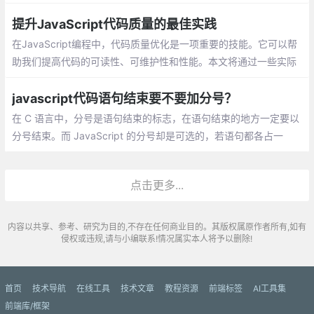
些功能,这里说的兼容是指当浏览器有这个设置的时候js会有提示
提升JavaScript代码质量的最佳实践
在JavaScript编程中，代码质量优化是一项重要的技能。它可以帮
助我们提高代码的可读性、可维护性和性能。本文将通过一些实际
优化过程中的案例，展示如何通过一些技巧和最佳实践，使我们的
代码更加优雅。
javascript代码语句结束要不要加分号？
在 C 语言中，分号是语句结束的标志，在语句结束的地方一定要以
分号结束。而 JavaScript 的分号却是可选的，若语句都各占一
行，则可以省略分号。avaScript 中的 ASI 机制，允许我们省略分
号。ASI 机制不是说在解析过程中解析器自动把分号添加到代码中
点击更多...
内容以共享、参考、研究为目的,不存在任何商业目的。其版权属原作者所有,如有
侵权或违规,请与小编联系!情况属实本人将予以删除!
首页
技术导航
在线工具
技术文章
教程资源
前端标签
AI工具集
前端库/框架