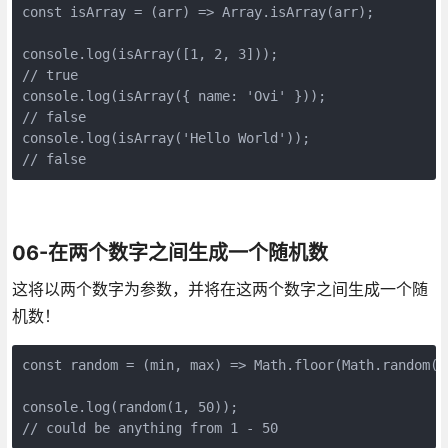
const isArray = (arr) => Array.isArray(arr);

console.log(isArray([1, 2, 3]));

// true

console.log(isArray({ name: 'Ovi' }));

// false

console.log(isArray('Hello World'));

// false
06-在两个数字之间生成一个随机数
这将以两个数字为参数，并将在这两个数字之间生成一个随
机数！
const random = (min, max) => Math.floor(Math.random()
console.log(random(1, 50));

// could be anything from 1 - 50