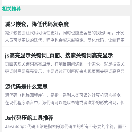
相关推荐
减少嵌套，降低代码复杂度
减少嵌套会让代码可读性更好，同时也能更容易的找出bug，开发
人员可以更快的迭代，程序也会越来越稳定。简化代码，让编程更
轻松！
js高亮显示关键词_页面、搜索关键词高亮显示
页面实现关键词高亮显示：在项目期间遇到一个需求，就是搜索关
键词时需要高亮显示，主要通过正则匹配来实现页面关键词高亮显
示。在搜索结果中高亮显示关键词：有一组关键词数组，在数组中
筛选出符合关键字的内容并将关键字高亮
源代码是什么意思
源代码（也称源程序），是指一系列人类可读的计算机语言指令。
在现代程序语言中，源代码可以是以书籍或者磁带的形式出现，但
最为常用的格式是文本文件，这种典型格式的目的是为了编译出计
算机程序。
Js代码压缩工具推荐
JavaScript 代码压缩是指去除源代码里的所有不必要的字符，而不