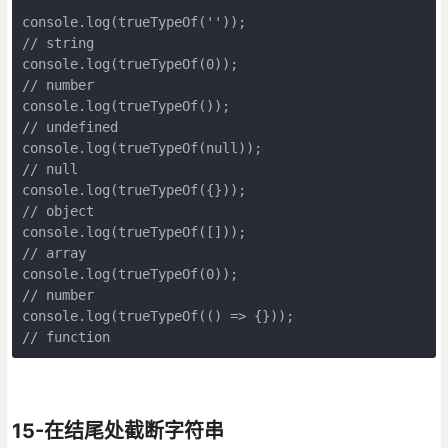
console.log(trueTypeOf(''));

// string

console.log(trueTypeOf(0));

// number

console.log(trueTypeOf());

// undefined

console.log(trueTypeOf(null));

// null

console.log(trueTypeOf({}));

// object

console.log(trueTypeOf([]));

// array

console.log(trueTypeOf(0));

// number

console.log(trueTypeOf(() => {}));

// function
15-在结尾处截断字符串