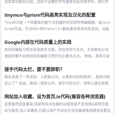
改变其功能的过程。这些不必要的字符通常包括空格字符，换行字
符，注释以及块分隔符等用来增加可读性的代码，但并不需要它来
执行。
tinymce与prism代码高亮实现及汉化的配置
TinyMCE是一个轻量级的基于浏览器的所见即所得编辑器，由Java
Script写成。它对IE6+和Firefox1.5+都有着非常良好的支持。功能
方强大，并且功能配置灵活简单。另一特点是加载速度非常快的。
Google内部在代码质量上的实践
良好的编程习惯涉及到很多方面，但在软件行业内，大多数的公司
或组织都不会把良好的编程习惯列为主要关注点。 例如，具有可读
性和可维护性的代码比编写好的测试代码或使用正确的工具更有意
义，前者的意义在于可以让代码更易于理解和修改。
接手代码太烂，要不要辞职？
朋友发表了一条说说：入职新公司，从重构代码到放弃”，我就问他
怎么了？他说，刚进一家新公司，接手代码太烂，领导让我先熟悉
业务逻辑，然后去修复之前项目中遗留的bug，实在不行就重构
网站加入收藏、设为首页Js代码(兼容各种浏览器)
这里虽然说是兼容,但是有些浏览器的设置就是不支持用js来把页面
设为首页,加入收藏夹,只能让用户手动去在浏览器或者按键去设置这