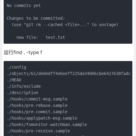
No commits yet

Changes to be committed:

  (use "git rm --cached <file>..." to unstage)

    new file:   test.txt
运行find . -type f
./config

./objects/61/de0edff4ebeeff225da34006cbe6427638f
./HEAD

./info/exclude

./description

./hooks/commit-msg.sample

./hooks/pre-rebase.sample

./hooks/pre-commit.sample

./hooks/applypatch-msg.sample

./hooks/fsmonitor-watchman.sample

./hooks/pre-receive.sample
