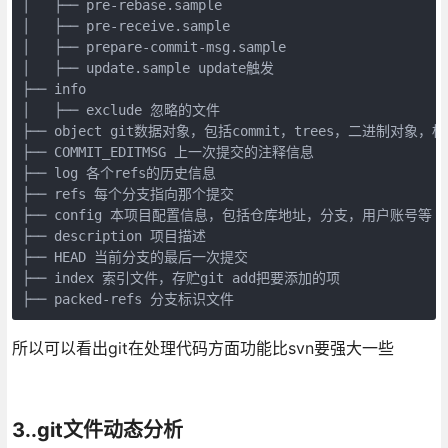
│   ├── pre-rebase.sample

│   ├── pre-receive.sample

│   ├── prepare-commit-msg.sample

│   ├── update.sample update触发

├── info

│   ├── exclude 忽略的文件

├── object git数据对象，包括commit，trees，二进制对象，标
├── COMMIT_EDITMSG 上一次提交的注释信息

├── log 各个refs的历史信息

├── refs 每个分支指向那个提交

├── config 本项目配置信息，包括仓库地址，分支，用户账号等

├── description 项目描述

├── HEAD 当前分支的最后一次提交

├── index 索引文件，存贮git add把要添加的项

├── packed-refs 分支标识文件
所以可以看出git在处理代码方面功能比svn要强大一些
3..git文件动态分析