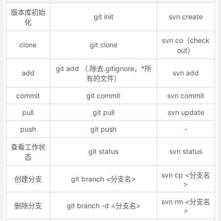
版本库初始
git init
svn create
化
svn co（check
clone
git clone
out）
git add （.除去.gitignore，*所
add
svn add
有的文件）
commit
git commit
svn commit
pull
git pull
svn update
push
git push
-
查看工作状
git status
svn status
态
svn cp <分支名
创建分支
git branch <分支名>
>
svn rm <分支名
删除分支
git branch -d <分支名>
>