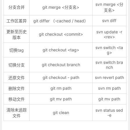
svn merge <分
分支合并
git merge <分支名>
支名>
svn diff
工作区差异
git differ （-cached / head）
更新至历史
svn update -r
git checkout <commit>
<rev>
版本
svn switch <ta
git checkout <tag>
切换tag
g>
svn switch bra
git checkout branch
切换分支
nch
git checkout - path
svn revert path
还原文件
git rm path
svn rm path
删除文件
git mv path
git mv path
移动文件
清除未追踪
svn status sed
git clean
-e
文件