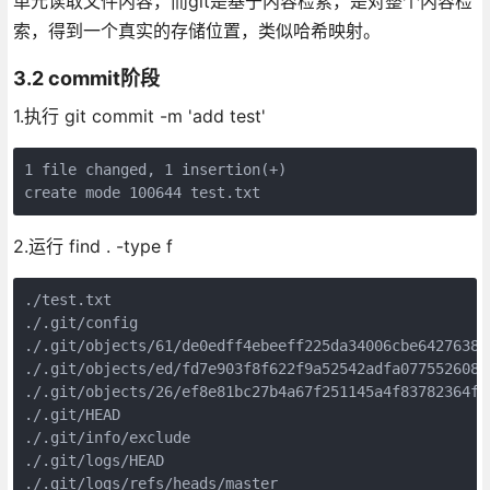
单元读取文件内容，而git是基于内容检索，是对整个内容检
索，得到一个真实的存储位置，类似哈希映射。
3.2 commit阶段
1.执行 git commit -m 'add test'
1 file changed, 1 insertion(+)

create mode 100644 test.txt
2.运行 find . -type f
./test.txt

./.git/config

./.git/objects/61/de0edff4ebeeff225da34006cbe6427638fa
./.git/objects/ed/fd7e903f8f622f9a52542adfa07755260820
./.git/objects/26/ef8e81bc27b4a67f251145a4f83782364fa9
./.git/HEAD

./.git/info/exclude

./.git/logs/HEAD

./.git/logs/refs/heads/master
