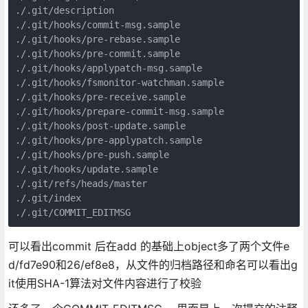
./.git/description

./.git/hooks/commit-msg.sample

./.git/hooks/pre-rebase.sample

./.git/hooks/pre-commit.sample

./.git/hooks/applypatch-msg.sample

./.git/hooks/fsmonitor-watchman.sample

./.git/hooks/pre-receive.sample

./.git/hooks/prepare-commit-msg.sample

./.git/hooks/post-update.sample

./.git/hooks/pre-applypatch.sample

./.git/hooks/pre-push.sample

./.git/hooks/update.sample

./.git/refs/heads/master

./.git/index

./.git/COMMIT_EDITMSG
可以看出commit 后在add 的基础上object多了两个文件e
d/fd7e90和26/ef8e8，从文件的归档路径和命名可以看出g
it使用SHA-1算法对文件内容进行了校验