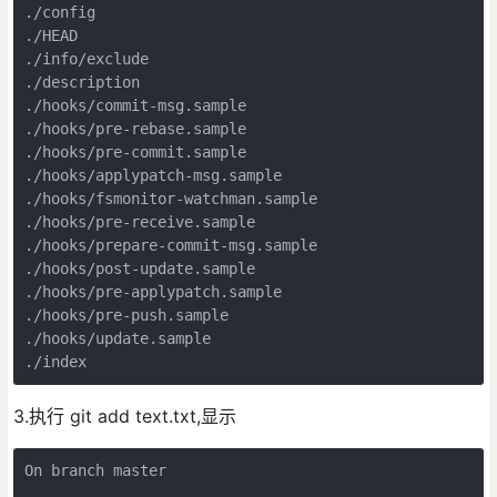
./config

./HEAD

./info/exclude

./description

./hooks/commit-msg.sample

./hooks/pre-rebase.sample

./hooks/pre-commit.sample

./hooks/applypatch-msg.sample

./hooks/fsmonitor-watchman.sample

./hooks/pre-receive.sample

./hooks/prepare-commit-msg.sample

./hooks/post-update.sample

./hooks/pre-applypatch.sample

./hooks/pre-push.sample

./hooks/update.sample

./index
3.执行 git add text.txt,显示
On branch master
