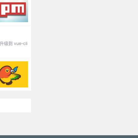
到 vue-cli