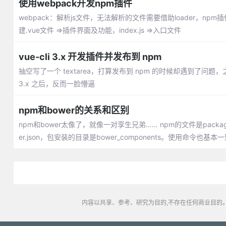
使用webpack开发npm插件
webpack：解析js文件，无法解析的文件需要借助loader，npm插件发布(v
建.vue文件 =>插件界面及功能，index.js =>入口文件
vue-cli 3.x 开发插件并发布到 npm
抽空写了一个 textarea，打算发布到 npm 的时候却遇到了问题，之
3.x 之后，反而一脸懵逼
npm和bower的关系和区别
npm和bower太像了，就像一对孪生兄弟…… npm的文件是package.
er.json，包安装的目录是bower_components。使用命令也基本
内容以共享、参考、研究为目的,不存在任何商业目的。