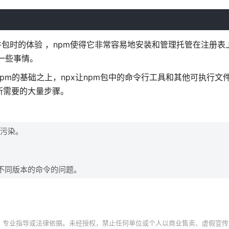
软件包时的体验 ，npm使得它非常容易地安装和管理托管在注册表
了一些事情。
pm的基础之上，npx让npm包中的命令行工具和其他可执行文
所需要的大量步骤。
的污染。
用不同版本的命令的问题。
、专业指导或法律依据。未经授权，禁止任何单位或个人以商业售卖、虚假宣传