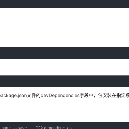
age.json文件的devDependencies字段中，包安装在指定项
e_name --save    写入dependencies；