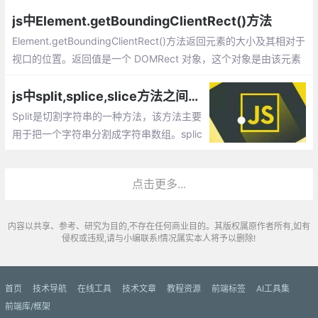
的对象，然后在通过这个对象去引用js的方法。
js中Element.getBoundingClientRect()方法
Element.getBoundingClientRect()方法返回元素的大小及其相对于
视口的位置。返回值是一个 DOMRect 对象，这个对象是由该元素
的 getClientRects() 方法返回的一组矩形的集合, 即：是与该元素
相关的CSS 边框集合
js中split,splice,slice方法之间的差异_splice()、slice()、split()函数的区分
Split是切割字符串的一种方法，该方法主要
用于把一个字符串分割成字符串数组。splic
e()方法向/从数组中添加/删除元素，然后返
回被删除的元素组成的数组。slice()方法主
点击更多...
要用于截取数组，并返回截取到的新数组。
内容以共享、参考、研究为目的,不存在任何商业目的。其版权属原作者所有,如有
侵权或违规,请与小编联系!情况属实本人将予以删除!
首页
技术导航
在线工具
技术文章
教程资源
前端标签
AI工具集
前端库/框架