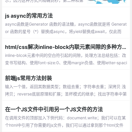
示，因为这种方式只精确到秒，第二种和第
三种是获取了当前毫秒的时间戳。
js async的常用方法
async函数是Generator 函数的语法糖，async函数就是将 Generat
or 函数的星号（*）替换成async，将yield替换成await，仅此而
已。async函数对Generator 函数的改进点有以下几点：
html/css解决inline-block内联元素间隙的多种方法总汇
inline-blcok元素中间的空白符引起的间隙，处理方法总结包括：改
变书写结构、使用font-size:0、使用margin负值、使用letter-spaci
ng或word-spacing、丢失结束标签、W3C推荐 导航方法（兼容IE
6等）、YUI的inline-block间隙处理等...
前端js常用方法封装
输入一个值，返回其数据类型；数组去重；字符串去重；深拷贝 浅
拷贝；reverse底层原理和扩展；圣杯模式的继承；找出字符串中第
一次只出现一次的字母;找元素的第n级父元素
在一个JS文件中引用另一个JS文件的方法
在调用文件的顶部加入下例代码：document.write；我们可以在某
个html中引用了你需要的js文件，我们可以通过拿到那个html文件