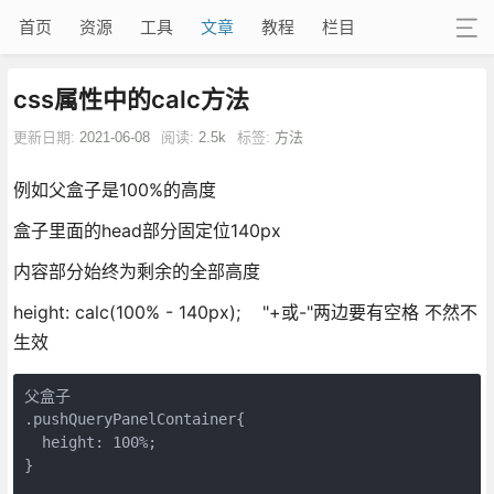
首页
资源
工具
文章
教程
栏目
css属性中的calc方法
更新日期:
2021-06-08
阅读:
2.5k
标签:
方法
例如父盒子是100%的高度
盒子里面的head部分固定位140px
内容部分始终为剩余的全部高度
height: calc(100% - 140px); "+或-"两边要有空格 不然不
生效
父盒子
.pushQueryPanelContainer{

  height: 100%;

}