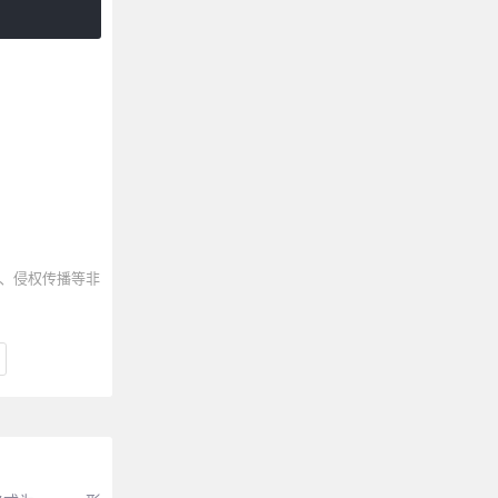
）
、侵权传播等非