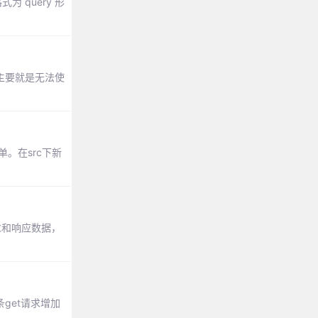
式为 query 形
用，主要就是无法使
单。在src下新
换请求和响应数据，
get请求增加