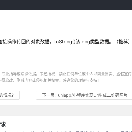
接操作传回的对象数据，toString()该long类型数据。（推荐
、专业指导或法律依据。未经授权，禁止任何单位或个人以商业售卖、虚假宣传
不得篡改、删减内容或侵犯相关权益。感谢您的理解与支持！
的情况?
下一页:
uniapp/小程序实现Url生成二维码图片
请求