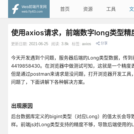
Web前端开发网
首页
资源
工具
文
web.fly63.com
使用axios请求，前端数字long类型
分享
更新日期:
2021-06-25
阅读:
3.8k
标签:
axios
今天开发遇到个问题，服务器后端的Long类型数据，传到前端会出
4419858430。在浏览器中做测试可知，这就是一个精
但是通过postman来请求是没问题，打开浏览器开发工具，
问题了，下面讲解下各种解决方案。
出现原因
后台数据库定义的bigint类型（对应Long）的值太长
样。前端js对Long类型支持的精度不够，导致后端使用的