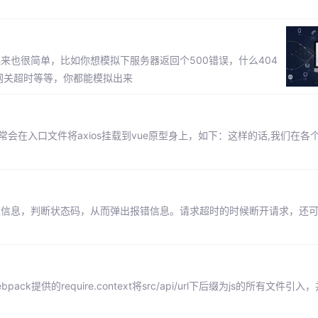
应，使用起来也很简单，比如你想模拟下服务器返回个500错误，什么404
4网关超时等等，你都能模拟出来
常会在入口文件将axios挂载到vue原型身上，如下：这样的话,我们在各
响应信息，判断状态码，从而弹出报错信息。请求超时的时候断开请求，还
ck提供的require.context将src/api/url下后缀为js的所有文件引