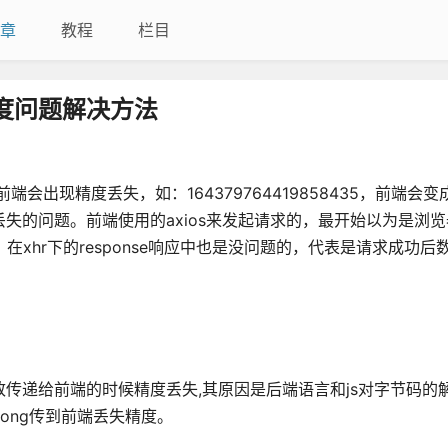
章
教程
栏目
精度问题解决方法
现精度丢失，如：164379764419858435，前端会变成1
度丢失的问题。前端使用的axios来发起请求的，最开始以为是浏
在xhr下的response响应中也是没问题的，代表是请求成功后
会导致传递给前端的时候精度丢失,其原因是后端语言和js对字节码的
Long传到前端丢失精度。