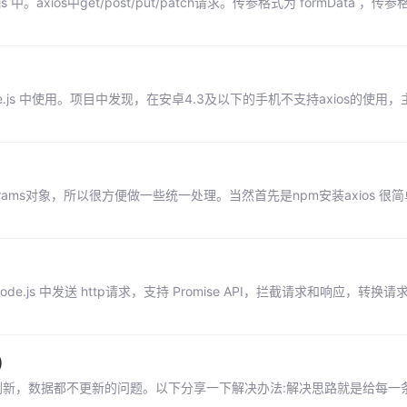
 中。axios中get/post/put/patch请求。传参格式为 formData ，传参格
 node.js 中使用。项目中发现，在安卓4.3及以下的手机不支持axios的使
rams对象，所以很方便做一些统一处理。当然首先是npm安装axios 很简
node.js 中发送 http请求，支持 Promise API，拦截请求和响应，转
)
刷新，数据都不更新的问题。以下分享一下解决办法:解决思路就是给每一条