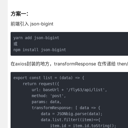
方案一：
前端引入 json-bigint
yarn add json-bigint
或
npm install json-bigint
在axios封装的地方，transformResponse 在传递给 t
export const list = (data) => {
    return request({
        url: baseUrl + '/fly63/api/list',
        method: 'post',
        params: data,
        transformResponse: [ data => {
            data = JSONbig.parse(data);
            data.list.filter((item)=>{
                item.id = item.id.toString();