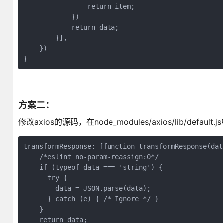
                return item;
            })
            return data;
        }],
    })
}
方案二：
修改axios的源码，在node_modules/axios/lib/default
transformResponse: [function transformResponse(dat
    /*eslint no-param-reassign:0*/
    if (typeof data === 'string') {
      try {
        data = JSON.parse(data);
      } catch (e) { /* Ignore */ }
    }
    return data;