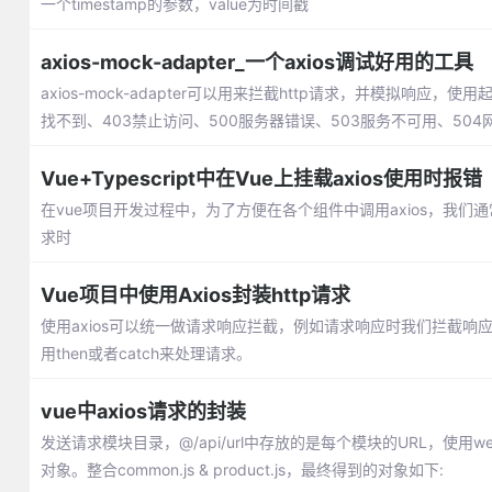
一个timestamp的参数，value为时间戳
axios-mock-adapter_一个axios调试好用的工具
axios-mock-adapter可以用来拦截http请求，并模拟响
找不到、403禁止访问、500服务器错误、503服务不可用、50
Vue+Typescript中在Vue上挂载axios使用时报错
在vue项目开发过程中，为了方便在各个组件中调用axios，我们通
求时
Vue项目中使用Axios封装http请求
使用axios可以统一做请求响应拦截，例如请求响应时我们拦截
用then或者catch来处理请求。
vue中axios请求的封装
发送请求模块目录，@/api/url中存放的是每个模块的URL，使用webpa
对象。整合common.js & product.js，最终得到的对象如下: