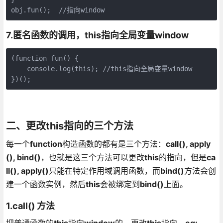
obj.fun();  //指向window
7.
匿名函数的调用，
this
指向全局变量
window
(function fun() {

    console.log(this); //this指向全局变量window

})();
二、更改
this
指向的三个方法
每一个
function
构造函数的都有是三个方法：
call(), apply
(), bind()
，也就是这三个方法可以更改
this
的指向，但是
ca
ll(), apply()
只能在特定作用域调用函数，而
bind()
方法会创
建一个函数实例，然后
this
会被绑定到
bind()
上面。
1.call()
方法
把普通函数的
this
指向
window
的，更改
this
指向，
eg: