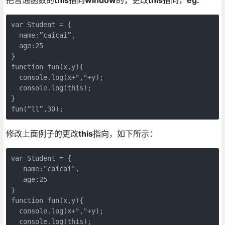
var Student = {

  name:”caicai”,

  age:25

}

function fun(x,y){

  console.log(x+","+y);

  console.log(this);

}

fun(“ll”,30);
修改上面例子的更改
this
指向，如下所示：
var Student = {

   name:"caicai",

   age:25

}

function fun(x,y){

  console.log(x+","+y);

  console.log(this);
