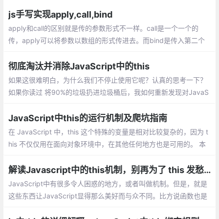
数调用模式：谁调用就指谁、构造函数中，this指实例对象、apply/
call改变this的指向、bind改变this指向等
js手写实现apply,call,bind
apply和call的区别就是传的参数形式不一样。call是一个一个的
传，apply可以将参数以数组的形式传进去。而bind是传入第二个
和后面的参数，且绑定this，返回一个转化后的函数。
彻底淘汰并消除JavaScript中的this
如果这很难明白，为什么我们不停止使用它呢？认真的思考一下？
如果你读过 将90%的垃圾扔进垃圾桶后，我如何重新发现对JavaS
cript的爱, 当我说扔掉它时，你不会感到惊讶，this被丢弃了
JavaScript中this的运行机制及爬坑指南
在 JavaScript 中，this 这个特殊的变量是相对比较复杂的，因为 t
his 不仅仅用在面向对象环境中，在其他任何地方也是可用的。 本
篇博文中会解释 this 是如何工作的以及使用中可能导致问题的地
方，最后奉上最佳实践。
解读Javascript中的this机制，别再为了 this 发愁了
JavaScript中有很多令人困惑的地方，或者叫做机制。但是，就是
这些东西让JavaScript显得那么美好而与众不同。比方说函数也是
对象、闭包、原型链继承等等，而这其中就包括颇让人费解的this