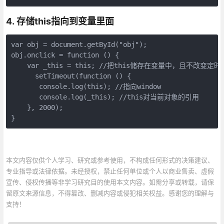
4.
存储
this
指向到变量里面
var obj = document.getById("obj");

obj.onclick = function () {

    var _this = this; //把this储存在变量中，且不改变定时
      setTimeout(function () {

       console.log(this); //指向window

       console.log(_this); //this对当前对象的引用

    }, 2000);

}
本文内容仅供个人学习、研究或参考使用，不构成任何形式的决策建议、
专业指导或法律依据。未经授权，禁止任何单位或个人以商业售卖、虚假
宣传、侵权传播等非学习研究目的使用本文内容。如需分享或转载，请保
留原文来源信息，不得篡改、删减内容或侵犯相关权益。感谢您的理解与
支持！