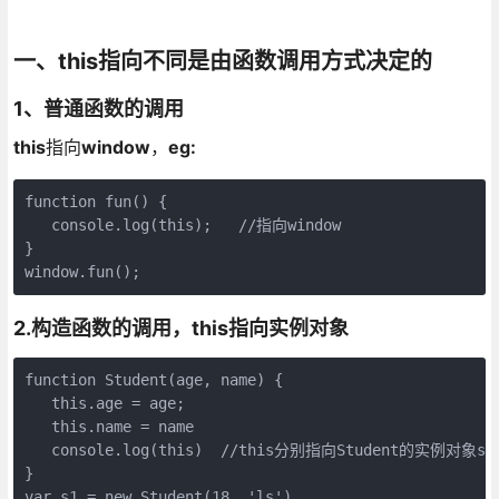
一、
this
指向不同是由函数调用方式决定的
1
、普通函数的调用
this
指向
window
，
eg:
function fun() {

   console.log(this);   //指向window

}

window.fun();
2.
构造函数的调用，
this
指向实例对象
function Student(age, name) {

   this.age = age;

   this.name = name

   console.log(this)  //this分别指向Student的实例对象s1、
}

var s1 = new Student(18, 'ls')
