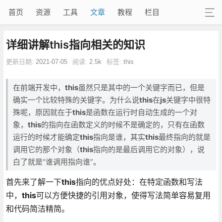
首页
资源
工具
文章
教程
栏目
详细讲解this指向相关的知识
更新日期:
2021-07-05
阅读:
2.5k
标签:
this
在前端开发中，
this
虽然只是其中的一个关键字而已，但是
确实一个比较特殊的关键字。为什么说
this
在
js
关键字中很特
殊呢，原因就在于
this
是函数在运行时自动生成的一个对
象，
this
的指向在函数定义的时候不是确定的，只有在函数
运行的时候才能确定
this
指向是谁，其实
this
最终指向的就是
调用它的那个对象（
this
指向的是最后调用它的对象），说
白了就是“谁调用指向谁”。
首先来了解一下
this
指向的优点好处：在特定函数和写法
中，
this
可以方便快捷的引用对象，使得写法简单容易复用
和代码简洁精简。