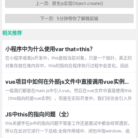
上一页:
原生js实现Object.create()
下一页:
5分钟带你了解微前端
相关推荐
小程序中为什么使用var that=this？
在小程序或者js开发中，this是指当前对象，只是一个指针，真正的
对象存放在堆内存中，this的指向在程序执行过程中会变化，因此
如果需要在函数中使用全局数据需要合适地将this复制到变量中。
vue项目中如何在外部js文件中直接调用vue实例——比如说this
一般我们都是在main.js中引入vue，然后在vue文件中直接使用this
（this指向的是vue实例），但是在实际开发中，我们往往会引入外
部的js文件使用this，这个this就会指向window，并不是我们期待的
vue实例
JS中this的指向问题（全）
this关键字在js中的指向问题不管是工作还是面试中都会经常遇到，
所以在此对它进行一下总结:全局作用域中、闭包中指window、函