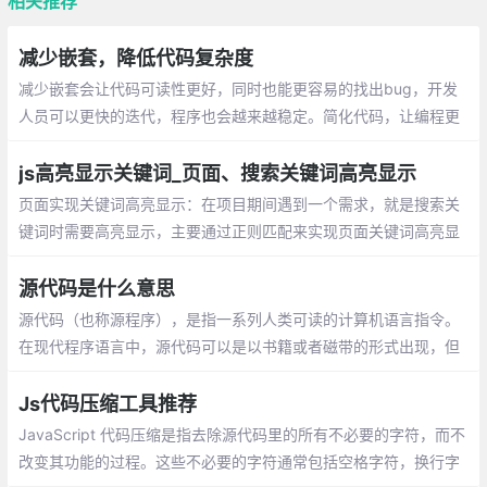
相关推荐
减少嵌套，降低代码复杂度
减少嵌套会让代码可读性更好，同时也能更容易的找出bug，开发
人员可以更快的迭代，程序也会越来越稳定。简化代码，让编程更
轻松！
js高亮显示关键词_页面、搜索关键词高亮显示
页面实现关键词高亮显示：在项目期间遇到一个需求，就是搜索关
键词时需要高亮显示，主要通过正则匹配来实现页面关键词高亮显
示。在搜索结果中高亮显示关键词：有一组关键词数组，在数组中
筛选出符合关键字的内容并将关键字高亮
源代码是什么意思
源代码（也称源程序），是指一系列人类可读的计算机语言指令。
在现代程序语言中，源代码可以是以书籍或者磁带的形式出现，但
最为常用的格式是文本文件，这种典型格式的目的是为了编译出计
算机程序。
Js代码压缩工具推荐
JavaScript 代码压缩是指去除源代码里的所有不必要的字符，而不
改变其功能的过程。这些不必要的字符通常包括空格字符，换行字