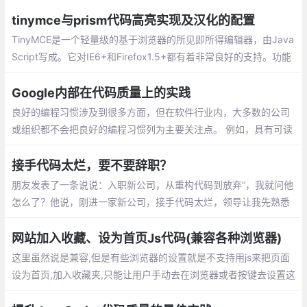
符，注释以及块分隔符等用来增加可读性的代码，但并不需要它来
执行。
tinymce与prism代码高亮实现及汉化的配置
TinyMCE是一个轻量级的基于浏览器的所见即所得编辑器，由Java
Script写成。它对IE6+和Firefox1.5+都有着非常良好的支持。功能
方强大，并且功能配置灵活简单。另一特点是加载速度非常快的。
Google内部在代码质量上的实践
良好的编程习惯涉及到很多方面，但在软件行业内，大多数的公司
或组织都不会把良好的编程习惯列为主要关注点。 例如，具有可读
性和可维护性的代码比编写好的测试代码或使用正确的工具更有意
义，前者的意义在于可以让代码更易于理解和修改。
接手代码太烂，要不要辞职？
朋友发表了一条说说：入职新公司，从重构代码到放弃”，我就问他
怎么了？他说，刚进一家新公司，接手代码太烂，领导让我先熟悉
业务逻辑，然后去修复之前项目中遗留的bug，实在不行就重构
网站加入收藏、设为首页Js代码(兼容各种浏览器)
这里虽然说是兼容,但是有些浏览器的设置就是不支持用js来把页面
设为首页,加入收藏夹,只能让用户手动去在浏览器或者按键去设置这
些功能,这里说的兼容是指当浏览器有这个设置的时候js会有提示