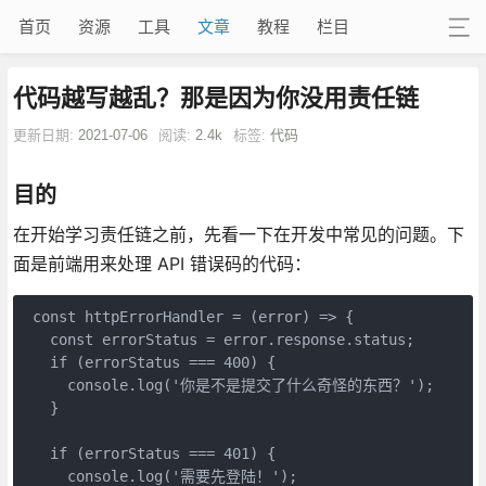
首页
资源
工具
文章
教程
栏目
代码越写越乱？那是因为你没用责任链
更新日期:
2021-07-06
阅读:
2.4k
标签:
代码
目的
在开始学习责任链之前，先看一下在开发中常见的问题。下
面是前端用来处理 API 错误码的代码：
 const httpErrorHandler = (error) => {

   const errorStatus = error.response.status;

   if (errorStatus === 400) {

     console.log('你是不是提交了什么奇怪的东西？');

   }

   if (errorStatus === 401) {

     console.log('需要先登陆！');
