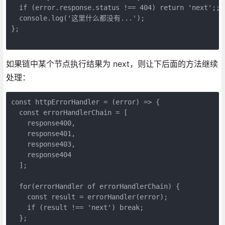
  if (error.response.status !== 404) return 'next';;

  console.log('这里什么都没有...');

};

如果链中某个节点执行结果为 next，则让下后面的方法继续
处理：
const httpErrorHandler = (error) => {

  const errorHandlerChain = [

    response400,

    response401,

    response403,

    response404

  ];

  for(errorHandler of errorHandlerChain) {

    const result = errorHandler(error);

    if (result !== 'next') break;

  };
