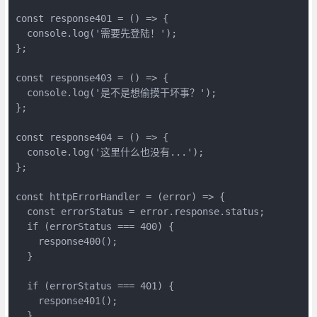
const response401 = () => {

  console.log('需要先登陆！');

};

const response403 = () => {

  console.log('是不是想偷摸干坏事？');

};

const response404 = () => {

  console.log('这里什么也没有...');

};

const httpErrorHandler = (error) => {

  const errorStatus = error.response.status;

  if (errorStatus === 400) {

    response400();

  }

  if (errorStatus === 401) {

    response401();

  }
