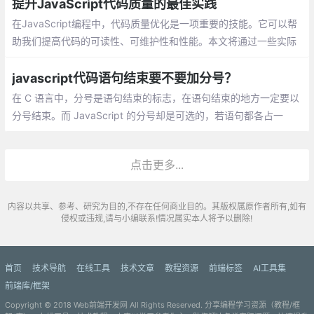
提升JavaScript代码质量的最佳实践
在JavaScript编程中，代码质量优化是一项重要的技能。它可以帮
助我们提高代码的可读性、可维护性和性能。本文将通过一些实际
优化过程中的案例，展示如何通过一些技巧和最佳实践，使我们的
代码更加优雅。
javascript代码语句结束要不要加分号？
在 C 语言中，分号是语句结束的标志，在语句结束的地方一定要以
分号结束。而 JavaScript 的分号却是可选的，若语句都各占一
行，则可以省略分号。avaScript 中的 ASI 机制，允许我们省略分
号。ASI 机制不是说在解析过程中解析器自动把分号添加到代码中
点击更多...
内容以共享、参考、研究为目的,不存在任何商业目的。其版权属原作者所有,如有
侵权或违规,请与小编联系!情况属实本人将予以删除!
首页
技术导航
在线工具
技术文章
教程资源
前端标签
AI工具集
前端库/框架