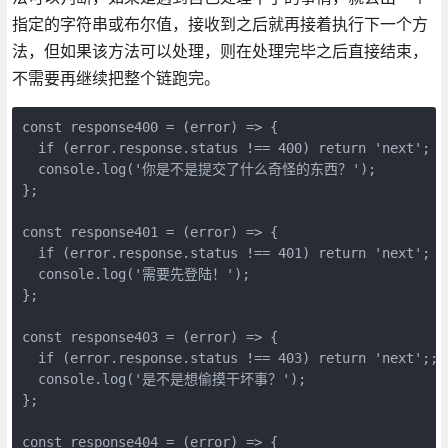
指定的字符串或布尔值，接收到之后就再接着执行下一个方
法，但如果该方法可以处理，则在处理完毕之后直接结束，
不需要再继续把整个链跑完。
const response400 = (error) => {

  if (error.response.status !== 400) return 'next';

  console.log('你是不是提交了什么奇怪的东西？');

};

const response401 = (error) => {

  if (error.response.status !== 401) return 'next';

  console.log('需要先登陆！');

};

const response403 = (error) => {

  if (error.response.status !== 403) return 'next';;

  console.log('是不是想偷摸干坏事？');

};

const response404 = (error) => {
