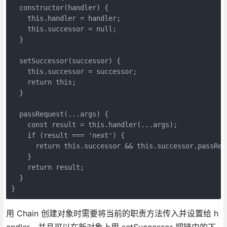
  constructor(handler) {

    this.handler = handler;

    this.successor = null;

  }

  setSuccessor(successor) {

    this.successor = successor;

    return this;

  }

  passRequest(...args) {

    const result = this.handler(...args);

    if (result === 'next') {

      return this.successor && this.successor.passRequ
    }

    return result;

  }

}
用 Chain 创建对象时需要将当前的职责方法传入并设置给 h
andler，并且可以在新对象上用 setSuccessor 把链中的下