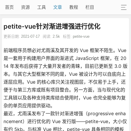
首页
资源
工具
文章
教程
栏目
petite-vue针对渐进增强进行优化
更新日期:
2021-07-17
阅读:
2.5k
标签:
petite-vue
前端程序员想必对尤雨溪及其开发的 Vue 框架不陌生。Vue
是一套用于构建用户界面的渐进式 JavaScript 框架，在 20
14 年发布后获得了大量开发者的青睐，目前已更新至 3.0 版
本。与其它大型框架不同的是，Vue 被设计为可以自底向上
逐层应用。Vue 的核心库只关注视图层，不仅易于上手，还
便于与第三方库或既有项目整合。另一方面，当与现代化的
工具链以及各种支持类库结合使用时，Vue 也完全能够为复
杂的单页应用提供驱动。
最近，尤雨溪发布了一款针对渐进增强（progressive enha
ncement）进行优化的 Vue 发行版——petite-vue，大小仅
有约 5kb。与标准 Vue 相比，petite-vue 具备相同的模板