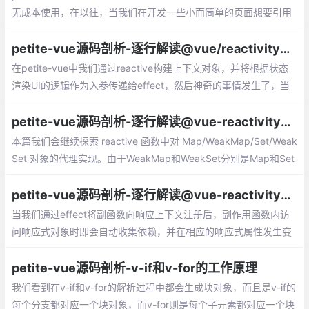
无成本使用，在以往，当我们在开发一些小而简单的页面想要引用
Vue 但又常常因为包体积带来的考虑而放弃，现在，petite-vue 的
出现或许可以拯救这种情况了，毕竟它真的很小，大小只有 5.8k
petite-vue源码剖析-逐行解读@vue/reactivity之reactive
b，大约只是 Alpine.js 的一半
在petite-vue中我们通过reactive构建上下文对象，并将根据状态
渲染UI的逻辑作为入参传递给effect，然后神奇的事情发生了，当
状态发生变化时将自动触发UI重新渲染。那么到底这是怎么做到的
呢？
petite-vue源码剖析-逐行解读@vue-reactivity之Map和Set的reactive
本篇我们会继续探索 reactive 函数中对 Map/WeakMap/Set/Weak
Set 对象的代理实现。由于WeakMap和WeakSet分别是Map和Set
的不影响GC执行垃圾回收的版本，这里我们只研究Map和Set即
可。
petite-vue源码剖析-逐行解读@vue-reactivity之effect
当我们通过effect将副函数向响应上下文注册后，副作用函数内访
问响应式对象时即会自动收集依赖，并在相应的响应式属性发生变
化后，自动触发副作用函数的执行。
petite-vue源码剖析-v-if和v-for的工作原理
我们看到在v-if和v-for的解析过程中都会生成块对象，而且是v-if的
每个分支都对应一个块对象，而v-for则是每个子元素都对应一个块