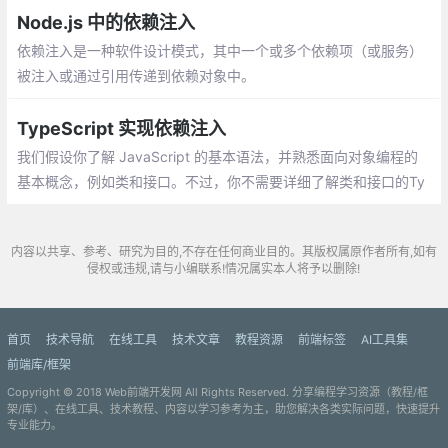
码堆积在页面或者组件中
Node.js 中的依赖注入
依赖注入是一种软件设计模式，其中一个或多个依赖项（或服务）
被注入或通过引用传递到依赖对象中。
TypeScript 实现依赖注入
我们假设你了解 JavaScript 的基本语法，并熟悉面向对象编程的
基本概念，例如类和接口。不过，你不需要详细了解类和接口的Ty
peScript 语法，因为我们会在这篇文章中用到它。
内容以共享、参考、研究为目的,不存在任何商业目的。其版权属原作者所有,如有
侵权或违规,请与小编联系!情况属实本人将予以删除!
首页
技术导航
在线工具
技术文章
教程资源
前端标签
AI工具集
前端库/框架