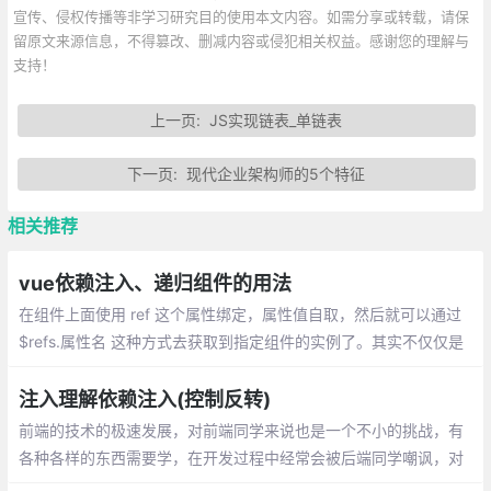
宣传、侵权传播等非学习研究目的使用本文内容。如需分享或转载，请保
留原文来源信息，不得篡改、删减内容或侵犯相关权益。感谢您的理解与
支持！
上一页:
JS实现链表_单链表
下一页:
现代企业架构师的5个特征
相关推荐
vue依赖注入、递归组件的用法
在组件上面使用 ref 这个属性绑定，属性值自取，然后就可以通过
$refs.属性名 这种方式去获取到指定组件的实例了。其实不仅仅是
组件能够使用 ref ,标签元素也能使用。
注入理解依赖注入(控制反转)
前端的技术的极速发展，对前端同学来说也是一个不小的挑战，有
各种各样的东西需要学，在开发过程中经常会被后端同学嘲讽，对
于前端来讲根本就不存在类的概念，很多时候需要把大量的业务代