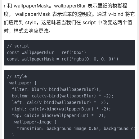
r 和 wallpaperMask。wallpaperBlur 表示壁纸的模糊程
度， wallpaperMask 表示遮罩的透明度。通过 v-bind 将它
们应用到 style，这意味着当我们在 script 中改变这两个值
时，样式会响应更改。
// script

const wallpaperBlur = ref('0px')

const wallpaperMask = ref('rgba(0, 0, 0, 0)')
// style

.wallpaper {

  filter: blur(v-bind(wallpaperBlur));

  bottom: calc(v-bind(wallpaperBlur) * -2);

  left: calc(v-bind(wallpaperBlur) * -2);

  right: calc(v-bind(wallpaperBlur) * -2);

  top: calc(v-bind(wallpaperBlur) * -2);

  .wallpaper-image {

    transition: background-image 0.6s, background-colo
  }
