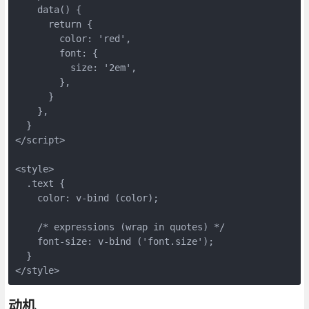
    data() {

      return {

        color: 'red',

        font: {

          size: '2em',

        },

      }

    },

  }

</script>

<style>

  .text {

    color: v-bind (color);

    /* expressions (wrap in quotes) */

    font-size: v-bind ('font.size');

  }

动机