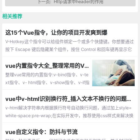
下一页:
Http请求中header的作用
相关推荐
这15个Vue指令，让你的项目开发爽到爆
V-Hotkey这个指令可以给组件绑定一个或多个快捷键。你想要通过
按下 Escape 键后隐藏某个组件，按住 Control 和回车键再显示它
吗？小菜一碟：你想要点击外部区域关掉某个组件吗？用这个指令
可以轻松实现。
vue内置指令大全_整理常用的Vue内置指令
整理vue常用的内置指令:v-bind指令、v-te
xt指令、v- html指令、v-show指令、v-if指
令、v-else 指令、v-else-if 指令、v-for 指
令、v-on 指令、v-model 指令、v-once 指
vue中v-html识别换行符_插入文本不换行的问题解决总汇
令、v-cloak指令、v-pre指令
v-html解决字符串内根据换行符号自动换行问题，通过加上style=
white-space:pre-wrap;在实际开发中，推荐使用css样式来解决换
行问题，在这里简单介绍下关于white-space属性有哪些？
vue自定义指令：防抖与节流