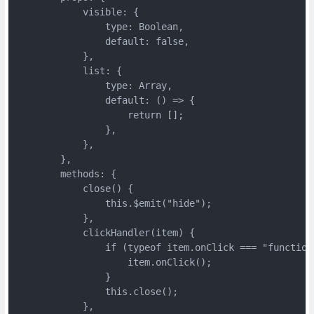
            visible: {

                type: Boolean,

                default: false,

            },

            list: {

                type: Array,

                default: () => {

                    return [];

                },

            },

        },

        methods: {

            close() {

                this.$emit("hide");

            },

            clickHandler(item) {

                if (typeof item.onClick === "function"
                    item.onClick();

                }

                this.close();

            },
