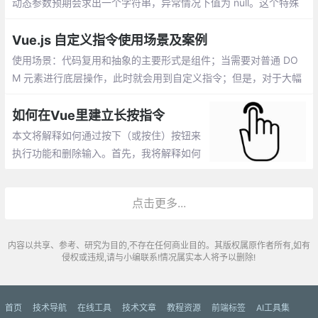
动态参数预期会求出一个字符串，异常情况下值为 null。这个特殊
的 null 值可以被显性地用于移除绑定。任何其它非字符串类型的值
都将会触发一个警告。
Vue.js 自定义指令使用场景及案例
使用场景：代码复用和抽象的主要形式是组件；当需要对普通 DO
M 元素进行底层操作，此时就会用到自定义指令；但是，对于大幅
度的 DOM 变动，还是应该使用组件
如何在Vue里建立长按指令
本文将解释如何通过按下（或按住）按钮来
执行功能和删除输入。首先，我将解释如何
在VanillaJS中实现这一目标。然后，为它创
建一个Vue指令。那么，让我们开始吧。
点击更多...
内容以共享、参考、研究为目的,不存在任何商业目的。其版权属原作者所有,如有
侵权或违规,请与小编联系!情况属实本人将予以删除!
首页
技术导航
在线工具
技术文章
教程资源
前端标签
AI工具集