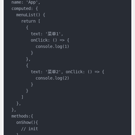
  name: 'App',

  computed: {

    menuList() {

      return [

        {

          text: '菜单1',

          onClick: () => {

            console.log(1)

          }

        },

        {

          text: '菜单2', onClick: () => {

            console.log(2)

          }

        }

      ]

    },

  },

  methods:{

    onShow(){

      // init

    }
