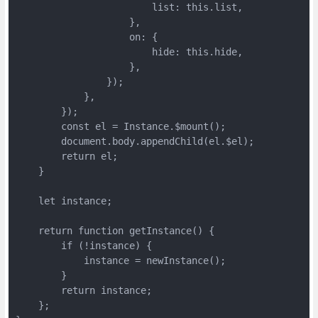
                        list: this.list,

                    },

                    on: {

                        hide: this.hide,

                    },

                });

            },

        });

        const el = Instance.$mount();

        document.body.appendChild(el.$el);

        return el;

    }

    let instance;

    return function getInstance() {

        if (!instance) {

            instance = newInstance();

        }

        return instance;

    };
