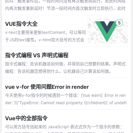
防抖：触发事件后，一段时间内没有再次触发则执行，若此时间段
内再次触发重新延时！节流一段时间内首次触发时立即执行，此时
间段内再次触发，不会执行！
VUE指令大全
v-text主要用来更新textContent，可以等同
于JS的text属性。v-html双大括号的方式会
将数据解释为纯文本，而非HTML。为了输
出真正的HTML，可以用v-html指令。它等
指令式编程 VS 声明式编程
同于JS的innerHtml属性。
指令式编程：告诉机器该如何做，并得到自己想要的结果。声明式
编程：告诉机器您想得到什么，让机器自己计算该如何做。
vue v-for 使用问题Error in render
今天使用v-for指令的时候遇到一个错误：[Vue warn]: Error in ren
der: \\\"TypeError: Cannot read property \\\'children\\\' of undefi
ned\\\"，猜测使用了嵌套属性的原因，在页面中无法解析出具体属
性值
Vue中的全部指令
可以用方括号括起来的 JavaScript 表达式作为一个指令的参数：