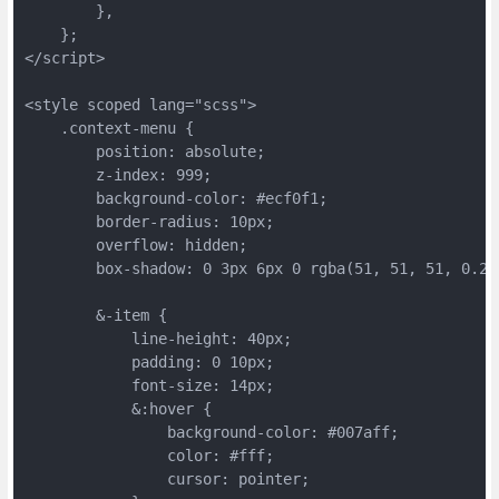
        },

    };

</script>

<style scoped lang="scss">

    .context-menu {

        position: absolute;

        z-index: 999;

        background-color: #ecf0f1;

        border-radius: 10px;

        overflow: hidden;

        box-shadow: 0 3px 6px 0 rgba(51, 51, 51, 0.2);
        &-item {

            line-height: 40px;

            padding: 0 10px;

            font-size: 14px;

            &:hover {

                background-color: #007aff;

                color: #fff;

                cursor: pointer;
