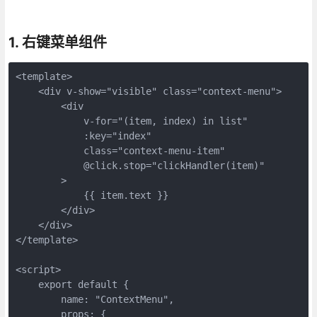
1. 右键菜单组件
<template>

    <div v-show="visible" class="context-menu">

        <div

            v-for="(item, index) in list"

            :key="index"

            class="context-menu-item"

            @click.stop="clickHandler(item)"

        >

            {{ item.text }}

        </div>

    </div>

</template>

<script>

    export default {

        name: "ContextMenu",

        props: {
