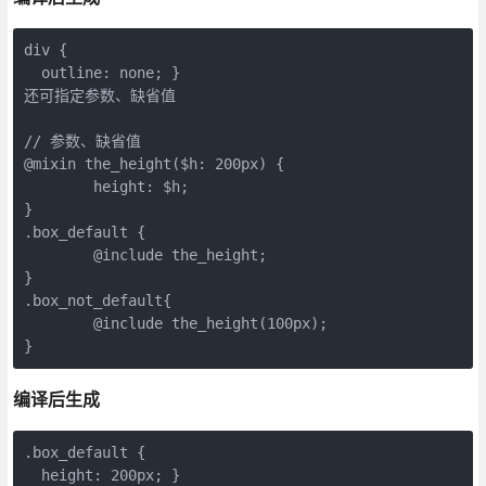
div {

  outline: none; }

还可指定参数、缺省值

// 参数、缺省值

@mixin the_height($h: 200px) {

        height: $h;

}

.box_default {

        @include the_height;

}

.box_not_default{

        @include the_height(100px);

编译后生成
.box_default {

  height: 200px; }
