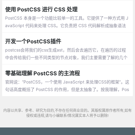
树结构（Abstract Syntax Tree，AST），再交由插件来进行处理
使用 PostCSS 进行 CSS 处理
PostCSS 本身是一个功能比较单一的工具。它提供了一种方式用 J
avaScript 代码来处理 CSS。它负责把 CSS 代码解析成抽象语法
树结构（Abstract Syntax Tree，AST），再交由插件来进行处
理。
开发一个PostCSS插件
postcss会将我们的css生成ast，然后会去遍历它，在遍历的过程
中会传给我们一些不同类型的节点对象，我们主要需要了解的几个
类型：css ast主要有3种父类型.AtRule: @xxx的这种类型，如@sc
reen
零基础理解 PostCSS 的主流程
官网说：“PostCSS，一个使用 JavaScript 来处理CSS的框架”。这
句话高度概括了 PostCSS 的作用，但是太抽象了。按我理解，Pos
tCSS 主要做了三件事：
内容以共享、参考、研究为目的,不存在任何商业目的。其版权属原作者所有,如有
侵权或违规,请与小编联系!情况属实本人将予以删除!