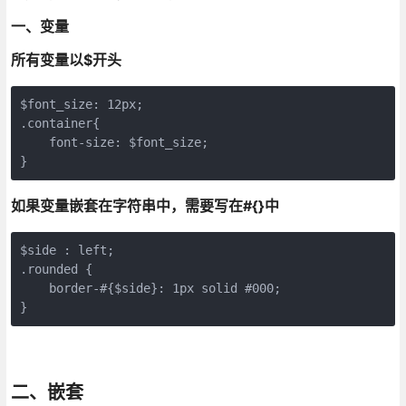
一、变量
所有变量以$开头
$font_size: 12px;

.container{

    font-size: $font_size;

如果变量嵌套在字符串中，需要写在#{}中
$side : left;

.rounded {

    border-#{$side}: 1px solid #000;

}
二、嵌套