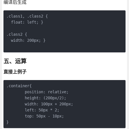
编译后生成
.class1, .class2 {

  float: left; }

.class2 {

  width: 200px; }

五、运算
直接上例子
.container{

        position: relative;

        height: (200px/2);

        width: 100px + 200px;

        left: 50px * 2;

        top: 50px - 10px;
