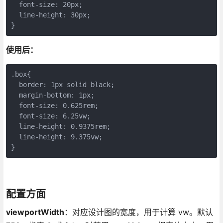
  font-size: 20px;

  line-height: 30px;

使用后：
.box{

  border: 1px solid black;

  margin-bottom: 1px;

  font-size: 0.625rem;

  font-size: 6.25vw;

  line-height: 0.9375rem;

  line-height: 9.375vw;

}
配置方面
viewportWidth
：对应设计图的宽度，用于计算 vw。默认