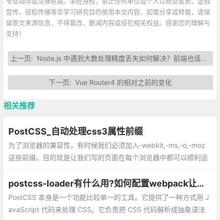
专业指导或法律依据。未经授权，禁止任何单位或个人以商业售卖、虚假
宣传、侵权传播等非学习研究目的使用本文内容。如需分享或转载，请保
留原文来源信息，不得篡改、删减内容或侵犯相关权益。感谢您的理解与
支持！
上一页:
Node.js 中遇到大数处理精度丢失如何解决？前端也适用！
下一页:
Vue Router4 的相对之前的变化
相关推荐
PostCSS_自动处理css3属性前缀
为了浏览器的兼容性，有时候我们必须加入-webkit,-ms,-o,-moz
这些前缀。目的就是让我们写的页面在每个浏览器中都可以顺利运
行。PostCSS 的主要功能只有两个：第一个就是前面提到的把CSS
解析成 JavaScript可以操作的 抽象语法树结构，第二个就是调用
postcss-loader有什么用?如何配置webpack让浏览器自动补全前缀
插件来处理 AST并得到结果。
PostCSS 本身是一个功能比较单一的工具。它提供了一种方式用 J
avaScript 代码来处理 CSS。它负责把 CSS 代码解析成抽象语法