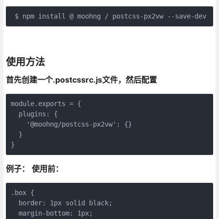
 $ npm install @ moohng / postcss-px2vw --save-dev
使用方法
首先创建一个.postcssrc.js文件，然后配置
module.exports = {

  plugins: {

    '@moohng/postcss-px2vw': {}

  }

例子：
使用前：
.box {

  border: 1px solid black;

  margin-bottom: 1px;
