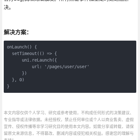
决。
解决方案：
onLaunch() {
  setTimeout(() => {
      uni.reLaunch({
          url: '/pages/user/user'
      })
  }, 0)
}
本文内容仅供个人学习、研究或参考使用，不构成任何形式的决策建议、
专业指导或法律依据。未经授权，禁止任何单位或个人以商业售卖、虚假
宣传、侵权传播等非学习研究目的使用本文内容。如需分享或转载，请保
留原文来源信息，不得篡改、删减内容或侵犯相关权益。感谢您的理解与
支持！