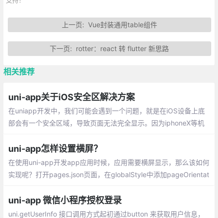
上一页:
Vue封装通用table组件
下一页:
rotter：react 转 flutter 新思路
相关推荐
uni-app关于iOS安全区解决方案
在uniapp开发中，我们可能会遇到一个问题，就是在iOS设备上底
部会有一个安全区域，导致页面无法完全显示。因为iphoneX等机
型最下面会有条黑色等线，导致按钮等元素被遮住部分，所以设置
安全区边距会往上提
uni-app怎样设置横屏？
在使用uni-app开发app应用时候，应用需要横屏显示，那么该如何
实现呢？打开pages.json页面，在globalStyle中添加pageOrientat
ion选项
uni-app 微信小程序授权登录
uni.getUserInfo 接口调用方式起初通过button 来获取用户信息，