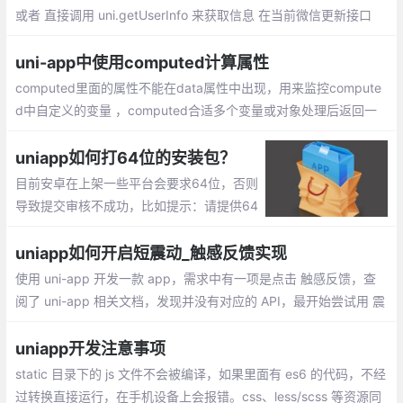
或者 直接调用 uni.getUserInfo 来获取信息 在当前微信更新接口
后，这2个接口将直接返回匿名用户数据，不在弹窗提示
uni-app中使用computed计算属性
computed里面的属性不能在data属性中出现，用来监控compute
d中自定义的变量 ，computed合适多个变量或对象处理后返回一
个结果值，其中一个值发生变化则computed监控的属性值就会发
生变化
uniapp如何打64位的安装包？
目前安卓在上架一些平台会要求64位，否则
导致提交审核不成功，比如提示：请提供64
位版本软件包后再提交审核。同时在一些骁
龙8Gen3的手机上，也不在兼容32位的应用
uniapp如何开启短震动_触感反馈实现
和游戏了
使用 uni-app 开发一款 app，需求中有一项是点击 触感反馈，查
阅了 uni-app 相关文档，发现并没有对应的 API，最开始尝试用 震
动 的方式来模拟 触感反馈 , 但是感觉效果并不好
uniapp开发注意事项
static 目录下的 js 文件不会被编译，如果里面有 es6 的代码，不经
过转换直接运行，在手机设备上会报错。css、less/scss 等资源同