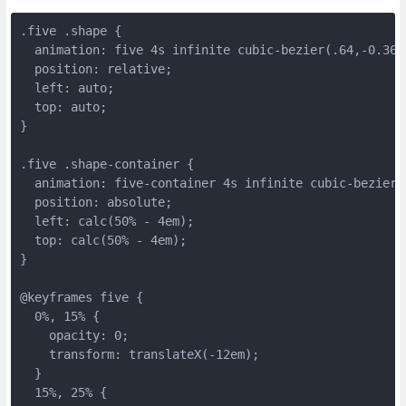
.five .shape {
  animation: five 4s infinite cubic-bezier(.64,-0.36,
  position: relative;
  left: auto;
  top: auto;
}
.five .shape-container {
  animation: five-container 4s infinite cubic-bezier(
  position: absolute;
  left: calc(50% - 4em);
  top: calc(50% - 4em);
}
@keyframes five {
  0%, 15% {
    opacity: 0;
    transform: translateX(-12em);
  }
  15%, 25% {