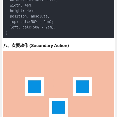
  width: 4em;
  height: 4em;
  position: absolute;
  top: calc(50% - 2em);
  left: calc(50% - 2em);
}
八、次要动作 (Secondary Action)