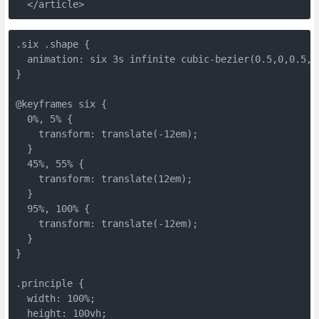
  </article>
.six .shape {
  animation: six 3s infinite cubic-bezier(0.5,0,0.5,1
}
@keyframes six {
  0%, 5% {
    transform: translate(-12em);
  }
  45%, 55% {
    transform: translate(12em);
  }
  95%, 100% {
    transform: translate(-12em);
  }
}
.principle {
  width: 100%;
  height: 100vh;