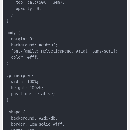
    top: calc(50% - 3em);
    opacity: 0;
  }
}
body {
  margin: 0;
  background: #e9b59f;
  font-family: HelveticaNeue, Arial, Sans-serif;
  color: #fff;
}
.principle {
  width: 100%;
  height: 100vh;
  position: relative;
}
.shape {
  background: #2d97db;
  border: 1em solid #fff;