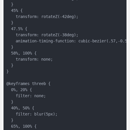
  }
  45% {
    transform: rotateZ(-42deg);
  }
  47.5% {
    transform: rotateZ(-38deg);
    animation-timing-function: cubic-bezier(.57,-0.5,
  }
  58%, 100% {
    transform: none;
  }
}
@keyframes threeb {
  0%, 20% {
    filter: none;
  }
  40%, 50% {
    filter: blur(5px);
  }
  65%, 100% {