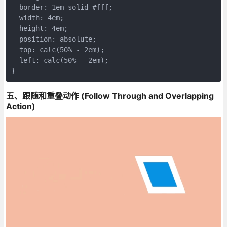
  border: 1em solid #fff;
  width: 4em;
  height: 4em;
  position: absolute;
  top: calc(50% - 2em);
  left: calc(50% - 2em);
}
五、跟随和重叠动作 (Follow Through and Overlapping
Action)