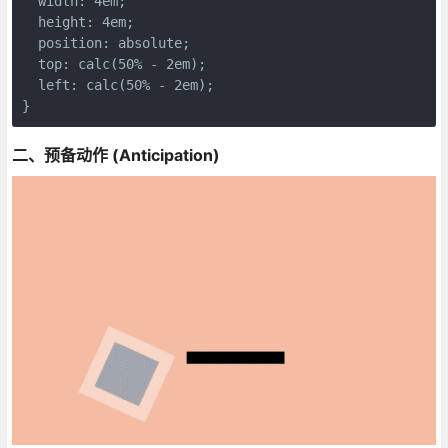
  width: 4em;
  height: 4em;
  position: absolute;
  top: calc(50% - 2em);
  left: calc(50% - 2em);
}
二、预备动作 (Anticipation)