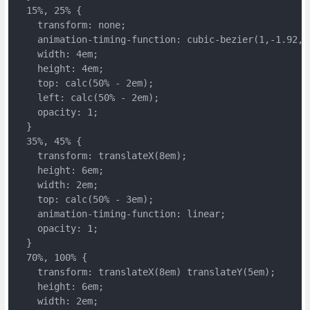
  15%, 25% {
    transform: none;
    animation-timing-function: cubic-bezier(1,-1.92,.
    width: 4em;
    height: 4em;
    top: calc(50% - 2em);
    left: calc(50% - 2em);
    opacity: 1;
  }
  35%, 45% {
    transform: translateX(8em);
    height: 6em;
    width: 2em;
    top: calc(50% - 3em);
    animation-timing-function: linear;
    opacity: 1;
  }
  70%, 100% {
    transform: translateX(8em) translateY(5em);
    height: 6em;
    width: 2em;