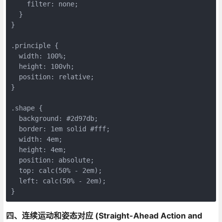
    filter: none;
  }
}
.principle {
  width: 100%;
  height: 100vh;
  position: relative;
}
.shape {
  background: #2d97db;
  border: 1em solid #fff;
  width: 4em;
  height: 4em;
  position: absolute;
  top: calc(50% - 2em);
  left: calc(50% - 2em);
}
四、连续运动和姿态对应 (Straight-Ahead Action and