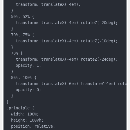
    transform: translateX(-4em);
  }
  50%, 52% {
    transform: translateX(-4em) rotateZ(-20deg);
  }
  70%, 75% {
    transform: translateX(-4em) rotateZ(-10deg);
  }
  78% {
    transform: translateX(-4em) rotateZ(-24deg);
    opacity: 1;
  }
  86%, 100% {
    transform: translateX(-6em) translateY(4em) rotat
    opacity: 0;
  }
}
.principle {
  width: 100%;
  height: 100vh;
  position: relative;