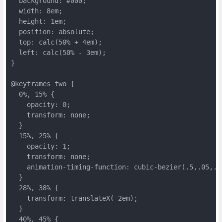
  background: #000;
  width: 8em;
  height: 1em;
  position: absolute;
  top: calc(50% + 4em);
  left: calc(50% - 3em);
}
@keyframes two {
  0%, 15% {
    opacity: 0;
    transform: none;
  }
  15%, 25% {
    opacity: 1;
    transform: none;
    animation-timing-function: cubic-bezier(.5,.05,.9
  }
  28%, 38% {
    transform: translateX(-2em);
  }
  40%, 45% {