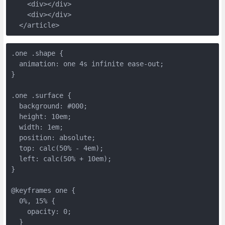
    <div></div>
    <div></div>
  </article>
.one .shape {
  animation: one 4s infinite ease-out;
}
.one .surface {
  background: #000;
  height: 10em;
  width: 1em;
  position: absolute;
  top: calc(50% - 4em);
  left: calc(50% + 10em);
}
@keyframes one {
  0%, 15% {
    opacity: 0;
  }