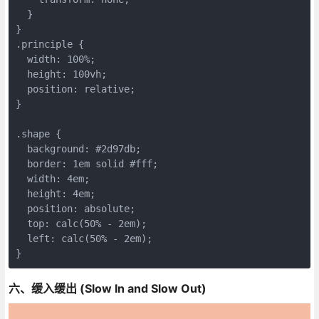
  }
}
.principle {
  width: 100%;
  height: 100vh;
  position: relative;
}
.shape {
  background: #2d97db;
  border: 1em solid #fff;
  width: 4em;
  height: 4em;
  position: absolute;
  top: calc(50% - 2em);
  left: calc(50% - 2em);
}
六、缓入缓出 (Slow In and Slow Out)