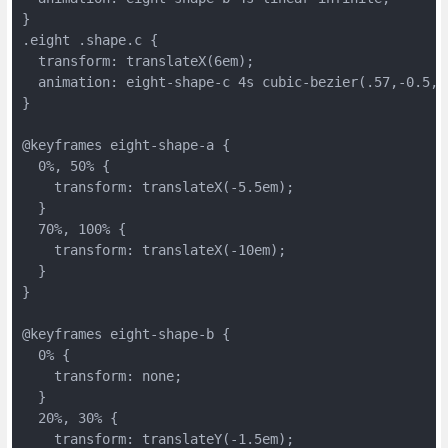
}
.eight .shape.c {
  transform: translateX(6em);
  animation: eight-shape-c 4s cubic-bezier(.57,-0.5,.
}
@keyframes eight-shape-a {
  0%, 50% {
    transform: translateX(-5.5em);
  }
  70%, 100% {
    transform: translateX(-10em);
  }
}
@keyframes eight-shape-b {
  0% {
    transform: none;
  }
  20%, 30% {
    transform: translateY(-1.5em);