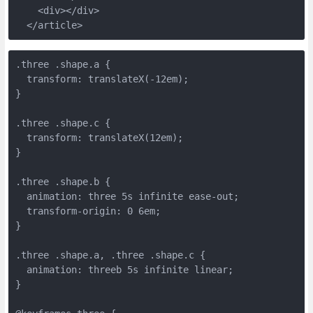
    <div></div>
  </article>
.three .shape.a {
  transform: translateX(-12em);
}
.three .shape.c {
  transform: translateX(12em);
}
.three .shape.b {
  animation: three 5s infinite ease-out;
  transform-origin: 0 6em;
}
.three .shape.a, .three .shape.c {
  animation: threeb 5s infinite linear;
}