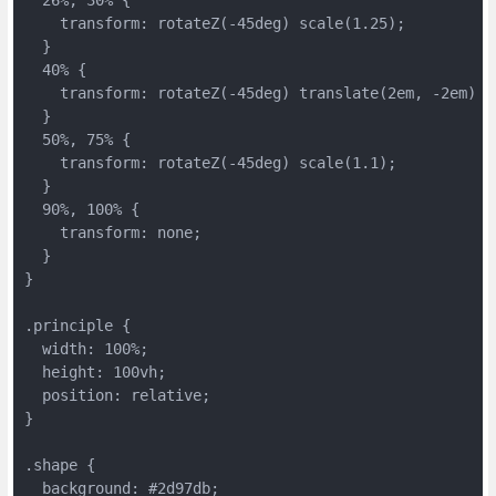
  26%, 30% {
    transform: rotateZ(-45deg) scale(1.25);
  }
  40% {
    transform: rotateZ(-45deg) translate(2em, -2em) s
  }
  50%, 75% {
    transform: rotateZ(-45deg) scale(1.1);
  }
  90%, 100% {
    transform: none;
  }
}
.principle {
  width: 100%;
  height: 100vh;
  position: relative;
}
.shape {
  background: #2d97db;