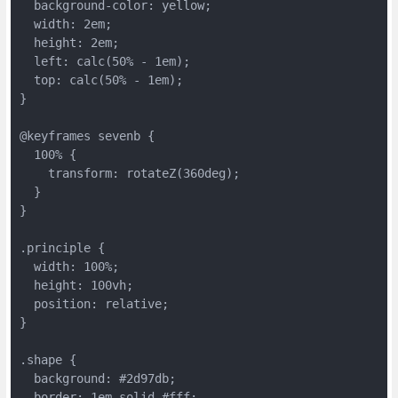
  background-color: yellow;
  width: 2em;
  height: 2em;
  left: calc(50% - 1em);
  top: calc(50% - 1em);
}
@keyframes sevenb {
  100% {
    transform: rotateZ(360deg);
  }
}
.principle {
  width: 100%;
  height: 100vh;
  position: relative;
}
.shape {
  background: #2d97db;
  border: 1em solid #fff;