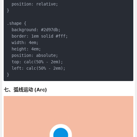
  position: relative;
}
.shape {
  background: #2d97db;
  border: 1em solid #fff;
  width: 4em;
  height: 4em;
  position: absolute;
  top: calc(50% - 2em);
  left: calc(50% - 2em);
}
七、弧线运动 (Arc)