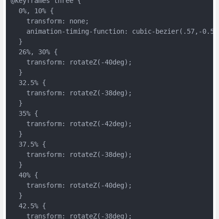
@keyframes three {
  0%, 10% {
    transform: none;
    animation-timing-function: cubic-bezier(.57,-0.5,
  }
  26%, 30% {
    transform: rotateZ(-40deg);
  }
  32.5% {
    transform: rotateZ(-38deg);
  }
  35% {
    transform: rotateZ(-42deg);
  }
  37.5% {
    transform: rotateZ(-38deg);
  }
  40% {
    transform: rotateZ(-40deg);
  }
  42.5% {
    transform: rotateZ(-38deg);