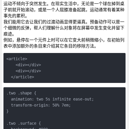
运动不倾向于突然发生。在现实生活中，无论是一个球在掉到桌
子前就开始滚动，或是一个人屈膝准备起跳，运动通常有着某种
事先的累积。
我们能用它去让我们的过渡动画显得更逼真。预备动作可以是一
个细微的反弹，帮人们理解什么对象将在屏幕中发生变化并留下
痕迹。
例如，悬停在一个元件上时可以在它变大前稍微缩小，在初始列
表中添加额外的条目来介绍其它条目的移除方法。
<article>
    <div></div>
    <div></div>
  </article>
.two .shape {
  animation: two 5s infinite ease-out;
  transform-origin: 50% 7em;
}
.two .surface {