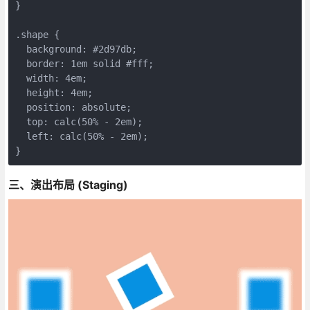
}
.shape {
  background: #2d97db;
  border: 1em solid #fff;
  width: 4em;
  height: 4em;
  position: absolute;
  top: calc(50% - 2em);
  left: calc(50% - 2em);
}
三、演出布局 (Staging)