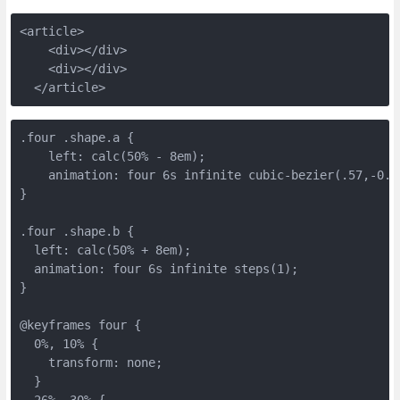
<article>
    <div></div>
    <div></div>
  </article>
.four .shape.a {
    left: calc(50% - 8em);
    animation: four 6s infinite cubic-bezier(.57,-0.5
}
.four .shape.b {
  left: calc(50% + 8em);
  animation: four 6s infinite steps(1);
}
@keyframes four {
  0%, 10% {
    transform: none;
  }