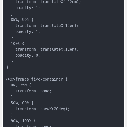
    transform: translateX(-12em);
    opacity: 1;
  }
  85%, 90% {
    transform: translateX(12em);
    opacity: 1;
  }
  100% {
    transform: translateX(12em);
    opacity: 0;
  }
}
@keyframes five-container {
  0%, 35% {
    transform: none;
  }
  50%, 60% {
    transform: skewX(20deg);
  }
  90%, 100% {
    transform: none;