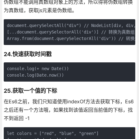
伪数组不能调用真数组对象上的方法，所以得将伪数组转换
为真数组，获取js元素是伪数组。
document.querySelectAll("div") // NodeList[div, div, d
[...document.querySelectorAll('div')] // 转换为真数组

Array.from(document.querySelectorAll('div')) // 转
24.快速获取时间戳
console.log(+ new Date())

console.log(Date.now())
25.获取一个值的下标
在Es6之前，我们只知道使用indexOf方法去获取下标，Es6
之后还有一个方法哦，如果找到该值返回当前值的下标，找
不到返回 -1
let colors = ["red", "blue", "green"]
