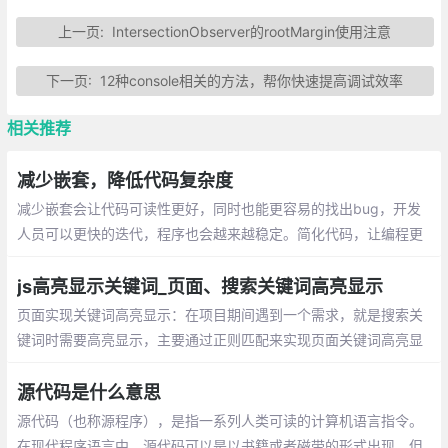
上一页:
IntersectionObserver的rootMargin使用注意
下一页:
12种console相关的方法，帮你快速提高调试效率
相关推荐
减少嵌套，降低代码复杂度
减少嵌套会让代码可读性更好，同时也能更容易的找出bug，开发
人员可以更快的迭代，程序也会越来越稳定。简化代码，让编程更
轻松！
js高亮显示关键词_页面、搜索关键词高亮显示
页面实现关键词高亮显示：在项目期间遇到一个需求，就是搜索关
键词时需要高亮显示，主要通过正则匹配来实现页面关键词高亮显
示。在搜索结果中高亮显示关键词：有一组关键词数组，在数组中
筛选出符合关键字的内容并将关键字高亮
源代码是什么意思
源代码（也称源程序），是指一系列人类可读的计算机语言指令。
在现代程序语言中，源代码可以是以书籍或者磁带的形式出现，但