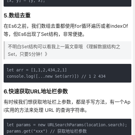
[x, y] = [y, x];
5.数组去重
在Es6之前，我们数组去重都使用for循环遍历或者indexOf
等，但Es6出现了Set结构，非常便捷。
不明白Set结构可以看我上一篇文章哦 《理解数据结构之
Set，只要5分钟！》
let arr = [1,1,2,434,2,1]

console.log([...new Set(arr)]) // 1 2 434
6.快速获取URL地址栏参数
有时候我们想获取地址栏上参数，都是手写方法，有一个Ap
i实用的方法来处理 URL 的查询字符串。
let params = new URLSearchParams(location.search);

params.get("xxx") // 获取地址栏参数