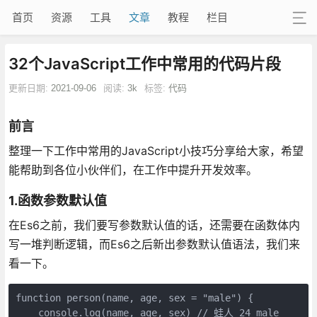
首页
资源
工具
文章
教程
栏目
32个JavaScript工作中常用的代码片段
更新日期:
2021-09-06
阅读:
3k
标签:
代码
前言
整理一下工作中常用的JavaScript小技巧分享给大家，希望
能帮助到各位小伙伴们，在工作中提升开发效率。
1.函数参数默认值
在Es6之前，我们要写参数默认值的话，还需要在函数体内
写一堆判断逻辑，而Es6之后新出参数默认值语法，我们来
看一下。
function person(name, age, sex = "male") {

    console.log(name, age, sex) // 蛙人 24 male
