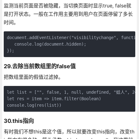
监测当前页面是否被隐藏，当切换页面时显示true, false就
是打开状态。一般在工作用主要用到用户在页面停留了多长
时间。
document.addEventListener("visibilitychange", function
   console.log(document.hidden);

});
29.去除当前数组里的false值
把数组里面的假值过滤掉。
let list = ["", false, 1, null, undefined, "蛙人", 24]
let res = item => item.filter(Boolean)

console.log(res(list))
30.this指向
有时我们不想this是这个值，所以就要改变this指向，改变th