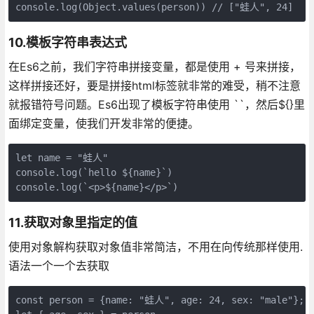
console.log(Object.values(person)) // ["蛙人", 24]
10.模板字符串表达式
在Es6之前，我们字符串拼接变量，都是使用 + 号来拼接，
这样拼接还好，要是拼接html标签就非常的难受，稍不注意
就报错符号问题。Es6出现了模板字符串使用 ``，然后${}里
面绑定变量，使我们开发非常的便捷。
let name = "蛙人"

console.log(`hello ${name}`)

console.log(`<p>${name}</p>`)
11.获取对象里指定的值
使用对象解构获取对象值非常简洁，不用在向传统那样使用.
语法一个一个去获取
const person = {name: "蛙人", age: 24, sex: "male"};
