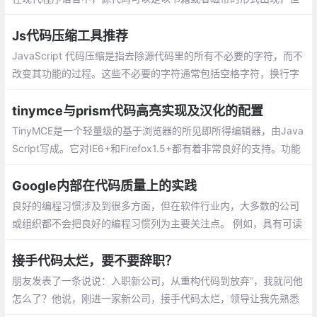
最为常用的格式是文本文件，这种典型格式的目的是为了编译出计
算机程序。
Js代码压缩工具推荐
JavaScript 代码压缩是指去除源代码里的所有不必要的字符，而不
改变其功能的过程。这些不必要的字符通常包括空格字符，换行字
符，注释以及块分隔符等用来增加可读性的代码，但并不需要它来
执行。
tinymce与prism代码高亮实现及汉化的配置
TinyMCE是一个轻量级的基于浏览器的所见即所得编辑器，由Java
Script写成。它对IE6+和Firefox1.5+都有着非常良好的支持。功能
方强大，并且功能配置灵活简单。另一特点是加载速度非常快的。
Google内部在代码质量上的实践
良好的编程习惯涉及到很多方面，但在软件行业内，大多数的公司
或组织都不会把良好的编程习惯列为主要关注点。 例如，具有可读
性和可维护性的代码比编写好的测试代码或使用正确的工具更有意
义，前者的意义在于可以让代码更易于理解和修改。
接手代码太烂，要不要辞职？
朋友发表了一条说说：入职新公司，从重构代码到放弃”，我就问他
怎么了？他说，刚进一家新公司，接手代码太烂，领导让我先熟悉
业务逻辑，然后去修复之前项目中遗留的bug，实在不行就重构