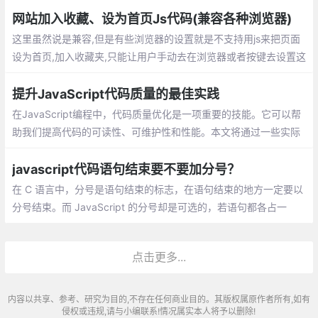
网站加入收藏、设为首页Js代码(兼容各种浏览器)
这里虽然说是兼容,但是有些浏览器的设置就是不支持用js来把页面
设为首页,加入收藏夹,只能让用户手动去在浏览器或者按键去设置这
些功能,这里说的兼容是指当浏览器有这个设置的时候js会有提示
提升JavaScript代码质量的最佳实践
在JavaScript编程中，代码质量优化是一项重要的技能。它可以帮
助我们提高代码的可读性、可维护性和性能。本文将通过一些实际
优化过程中的案例，展示如何通过一些技巧和最佳实践，使我们的
代码更加优雅。
javascript代码语句结束要不要加分号？
在 C 语言中，分号是语句结束的标志，在语句结束的地方一定要以
分号结束。而 JavaScript 的分号却是可选的，若语句都各占一
行，则可以省略分号。avaScript 中的 ASI 机制，允许我们省略分
号。ASI 机制不是说在解析过程中解析器自动把分号添加到代码中
点击更多...
内容以共享、参考、研究为目的,不存在任何商业目的。其版权属原作者所有,如有
侵权或违规,请与小编联系!情况属实本人将予以删除!