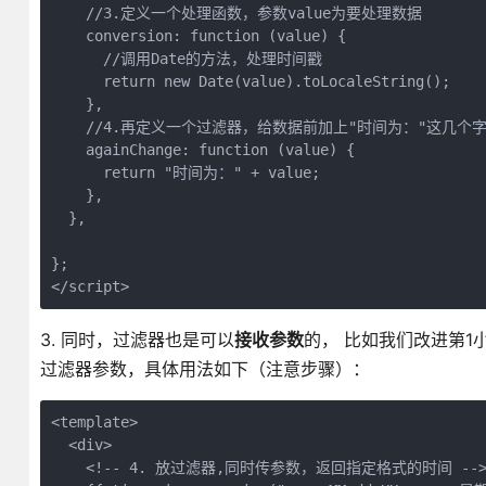
    //3.定义一个处理函数，参数value为要处理数据

    conversion: function (value) {

      //调用Date的方法，处理时间戳

      return new Date(value).toLocaleString();

    },

    //4.再定义一个过滤器，给数据前加上"时间为："这几个字
    againChange: function (value) {

      return "时间为：" + value;

    },

  },

};

</script>
3. 同时，过滤器也是可以
接收参数
的， 比如我们改进第
过滤器参数，具体用法如下（注意步骤）：
<template>

  <div>

    <!-- 4. 放过滤器,同时传参数，返回指定格式的时间 -->