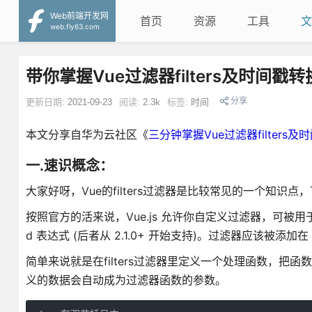
Web前端开发网
首页
资源
工具
文
web.fly63.com
带你掌握Vue过滤器filters及时间戳转
分享
更新日期:
2021-09-23
阅读:
2.3k
标签:
时间
本文分享自华为云社区《
三分钟掌握Vue过滤器filters及
一.速识概念：
大家好呀，Vue的filters过滤器是比较常见的一个知识点
按照官方的活来说，Vue.js 允许你自定义过滤器，可被
d 表达式 (后者从 2.1.0+ 开始支持)。过滤器应该被添加在 
简单来说就是在filters过滤器里定义一个处理函数，把函数
义的数据会自动成为过滤器函数的参数。