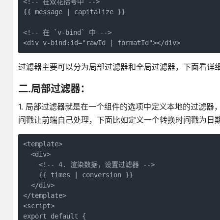
<!-- 在双花括号中 -->

{{ message | capitalize }}

<!-- 在 `v-bind` 中 -->

<div v-bind:id="rawId | formatId"></div>
过滤器主要可以分为局部过滤器和全局过滤器，下面看详
二.局部过滤器：
1. 局部过滤器就是在一个组件的选项中定义本地的过滤
间戳让前端自己处理，下面比如定义一个转换时间戳为日
<template>

  <div>

    <!-- 4. 渲染数据，设置过滤器 -->

    {{ times | conversion }}

  </div>

</template>

<script>

export default {
