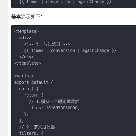
  {{ times | conversion | againChange }}
基本演示如下：
<template>

  <div>

    <!-- 5. 放过滤器 -->

    {{ times | conversion | againChange }}

  </div>

</template>

<script>

export default {

  data() {

    return {

      // 1.模拟一个时间戳数据

      times: 1616959086000,

    };

  },

  // 2. 定义过滤器

  filters: {
