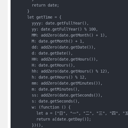
        return date;

      }

      let getTime = {

        yyyy: date.getFullYear(),

        yy: date.getFullYear() % 100,

        MM: addZero(date.getMonth() + 1),

        M: date.getMonth() + 1,

        dd: addZero(date.getDate()),

        d: date.getDate(),

        HH: addZero(date.getHours()),

        H: date.getHours(),

        hh: addZero(date.getHours() % 12),

        h: date.getHours() % 12,

        mm: addZero(date.getMinutes()),

        m: date.getMinutes(),

        ss: addZero(date.getSeconds()),

        s: date.getSeconds(),

        w: (function () {

          let a = ["日", "一", "二", "三", "四", "五
          return a[date.getDay()];

        })(),
