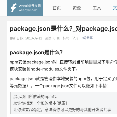
Web前端开发网
首页
资源
工具
文
web.fly63.com
package.json是什么?_对package
分享
更新日期:
2018-09-11
阅读:
8.1k
标签:
学习
package.json是什么？
npm安装package.json时 直接转到当前项目目录下用命令npm in
模块安装到node-modules文件夹下。
package.json就是管理你本地安装的npm包，用
等元数据）。一个package.json文件可以做如下事情：
展示项目所依赖的npm包
允许你指定一个包的版本[范围]
让你建立起稳定，意味着你可以更好的与其他开发者共享