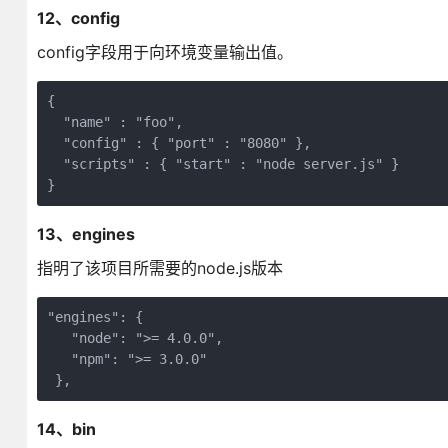
12、config
config字段用于向环境变量输出值。
{ 

  "name" : "foo", 

  "config" : { "port" : "8080" }, 

  "scripts" : { "start" : "node server.js" } 

}
13、engines
指明了该项目所需要的node.js版本
"engines": {

   "node": ">= 4.0.0",

   "npm": ">= 3.0.0"

 },
14、
bin