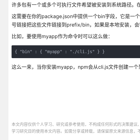
许多包有一个或多个可执行文件希望被安装到系统路径。在n
这需要在你的package.json中提供一个bin字段，
号链接把这些文件链接到prefix/bin，如果是本地安装，会链接到.
比如，要使用myapp作为命令时可以这么做：
{ "bin" : { "myapp" : "./cli.js" } }
这么一来，当你安装myapp，npm会从cli.js文件创建一个到/
本文内容仅供个人学习、研究或参考使用，不构成任何形式的决策建议
学习研究目的使用本文内容。如需分享或转载，请保留原文来源信息，