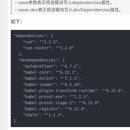
--save参数表示将该模块写入dependencies属性，
--save-dev表示将该模块写入devDependencies属性。
如下：
"dependencies": {

    "vue": "^2.2.2",

    "vue-router": "^2.2.0"

  },

  "devDependencies": {

    "autoprefixer": "^6.7.2",

    "babel-core": "^6.22.1",

    "babel-eslint": "^7.1.1",

    "babel-loader": "^6.2.10",

    "babel-plugin-transform-runtime": "^6.22.0",

    "babel-preset-env": "^1.2.1",

    "babel-preset-stage-2": "^6.22.0",

    "babel-register": "^6.22.0",

    "chalk": "^1.1.3",

}