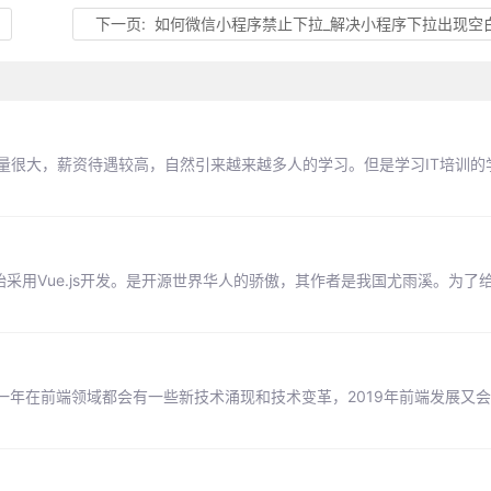
下一页:
如何微信小程序禁止下拉_解决小程序下拉出现空白的情
求量很大，薪资待遇较高，自然引来越来越多人的学习。但是学习IT培训的
始采用Vue.js开发。是开源世界华人的骄傲，其作者是我国尤雨溪。为了
一年在前端领域都会有一些新技术涌现和技术变革，2019年前端发展又