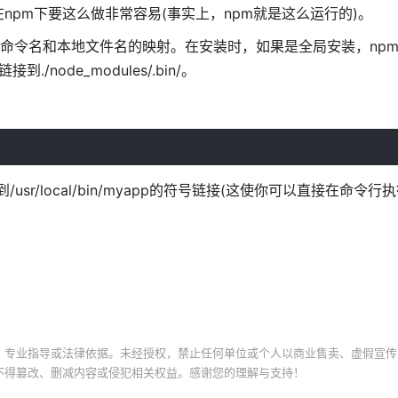
pm下要这么做非常容易(事实上，npm就是这么运行的)。
它是一个命令名和本地文件名的映射。在安装时，如果是全局安装，np
/node_modules/.bin/。
usr/local/bin/myapp的符号链接(这使你可以直接在命令行执
、专业指导或法律依据。未经授权，禁止任何单位或个人以商业售卖、虚假宣传
不得篡改、删减内容或侵犯相关权益。感谢您的理解与支持！